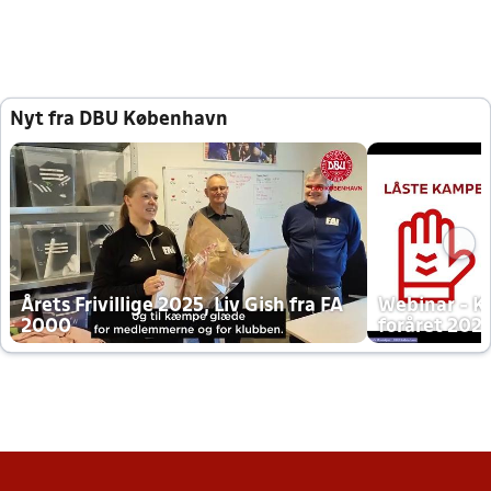
Nyt fra DBU København
Årets Frivillige 2025, Liv Gish fra FA
Webinar - K
2000
foråret 202