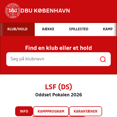
DBU KØBENHAVN
Hvad vil du søge efter?
KLUB/HOLD
RÆKKE
SPILLESTED
KAMP
INDHOLD OG NYHEDER
Find en klub eller et hold
STILLINGER, RESULTATER, KLUBBER OG
HOLD
LSF (DS)
Oddset Pokalen 2026
INFO
KAMPPROGRAM
KARANTÆNER