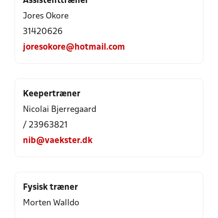
Assistenttræner
Jores Okore
31420626
joresokore@hotmail.com
Keepertræner
Nicolai Bjerregaard
/ 23963821
nib@vaekster.dk
Fysisk træner
Morten Walldo