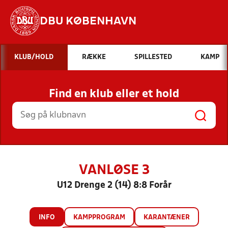
DBU KØBENHAVN
Hvad vil du søge efter?
KLUB/HOLD
RÆKKE
SPILLESTED
KAMP
INDHOLD OG NYHEDER
Find en klub eller et hold
STILLINGER, RESULTATER, KLUBBER OG
HOLD
VANLØSE 3
U12 Drenge 2 (14) 8:8 Forår
INFO
KAMPPROGRAM
KARANTÆNER