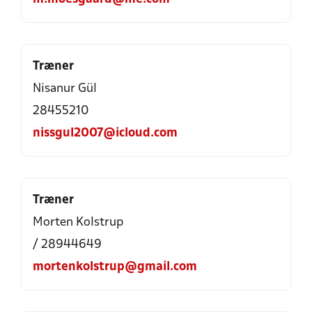
Træner
Nisanur Gül
28455210
nissgul2007@icloud.com
Træner
Morten Kolstrup
/ 28944649
mortenkolstrup@gmail.com