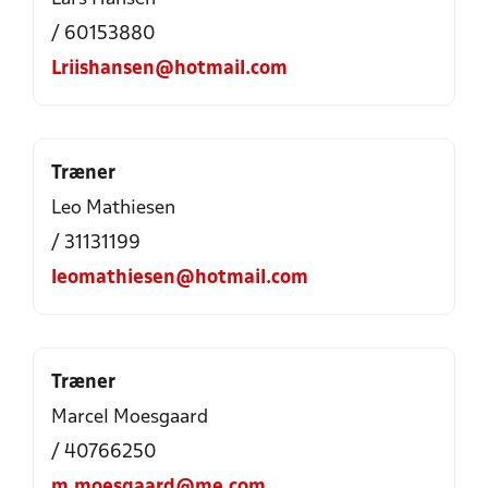
/ 60153880
Lriishansen@hotmail.com
Træner
Leo Mathiesen
/ 31131199
leomathiesen@hotmail.com
Træner
Marcel Moesgaard
/ 40766250
m.moesgaard@me.com