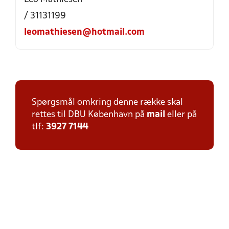
/ 31131199
leomathiesen@hotmail.com
Spørgsmål omkring denne række skal
rettes til DBU København på
mail
eller på
tlf:
3927 7144