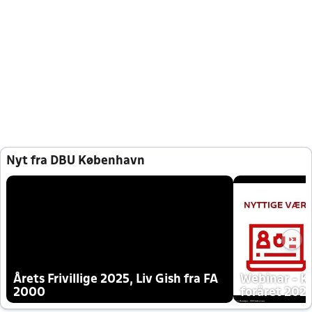
Nyt fra DBU København
Årets Frivillige 2025, Liv Gish fra FA
Webinar - K
2000
foråret 202