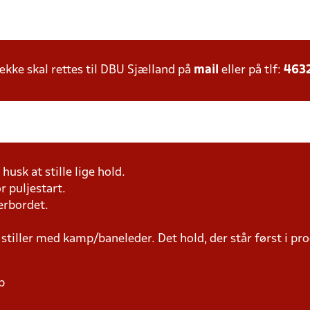
ke skal rettes til DBU Sjælland på
mail
eller på tlf:
463
husk at stille lige hold.
r puljestart.
erbordet.
 stiller med kamp/baneleder. Det hold, der står først i p
p