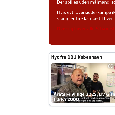
Der spilles uden målmand, s
Hvis evt. oversidderkampe ik
stadig er fire kampe til hver.
Oversigt over alle ½ banes
Nyt fra DBU København
02
Årets Frivillige 2025, Liv Gis
fra FA 2000