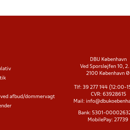
DBU København
Ved Sporsløjfen 10, 2.
lativ
2100 København 
tik
Tlf: 39 277 144 (12:00-
CVR: 63928615
t ved afbud/dommervagt
Mail:
info@dbukoebenha
ender
Bank: 5301-000026
MobilePay: 27739