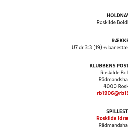
HOLDNA
Roskilde Bold
RÆKK
U7 dr 3:3 (19) ½ banest
KLUBBENS POS
Roskilde Bo
Rådmandsha
4000 Rosk
rb1906@rb1
SPILLES
Roskilde Idr
Rådmandsha