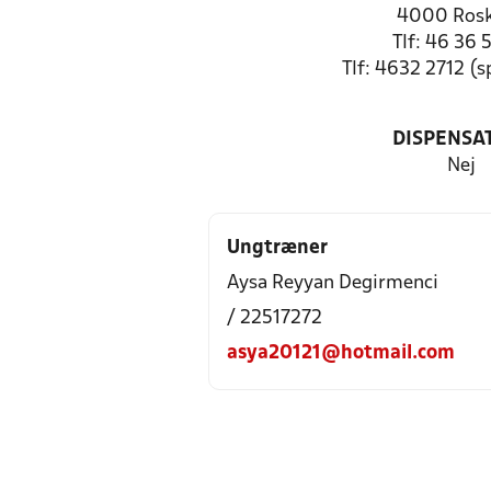
4000 Rosk
Tlf: 46 36 
Tlf: 4632 2712 (
DISPENSA
Nej
Ungtræner
Aysa Reyyan Degirmenci
/ 22517272
asya20121@hotmail.com