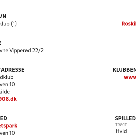
VN
klub (1)
Roski
E
ævne Vipperød 22/2
TADRESSE
KLUBBEN
ldklub
www
ven 10
ilde
906.dk
TED
SPILLE
TRØJE
ætspark
Hvid
ven 10