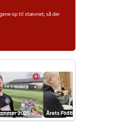
ene op til stævnet, så der
01:51
01:42
dommer 2025
Årets Fodboldklub 2025 mp4