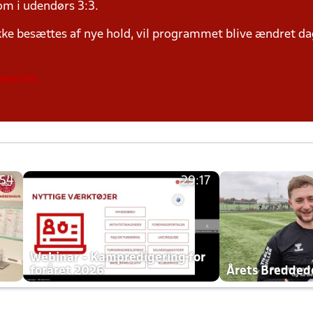
om i udendørs 3:3.
ke besættes af nye hold, vil programmet blive ændret dag
tævner.
:54
29:17
h
Webinar - Kampredigering for
foråret 2026
Årets Bredde