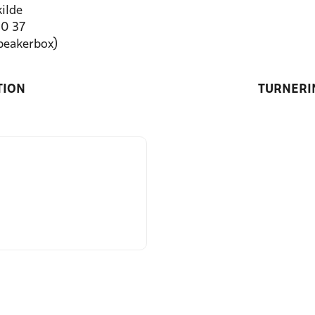
ilde
50 37
speakerbox)
TION
TURNERI