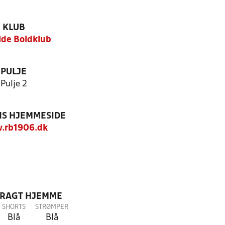
KLUB
lde Boldklub
PULJE
Pulje 2
S HJEMMESIDE
.rb1906.dk
DRAGT HJEMME
SHORTS
STRØMPER
Blå
Blå