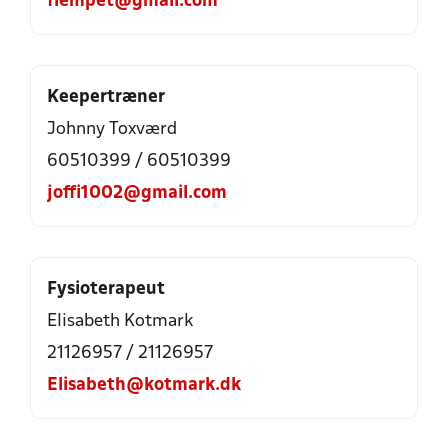
flempet@gmail.com
Keepertræner
Johnny Toxværd
60510399 / 60510399
joffi1002@gmail.com
Fysioterapeut
Elisabeth Kotmark
21126957 / 21126957
Elisabeth@kotmark.dk