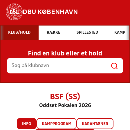
DBU KØBENHAVN
Hvad vil du søge efter?
KLUB/HOLD
RÆKKE
SPILLESTED
KAMP
INDHOLD OG NYHEDER
Find en klub eller et hold
STILLINGER, RESULTATER, KLUBBER OG
HOLD
BSF (SS)
Oddset Pokalen 2026
INFO
KAMPPROGRAM
KARANTÆNER