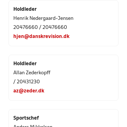
Holdleder
Henrik Nedergaard-Jensen
20476660 / 20476660
hjen@danskrevision.dk
Holdleder
Allan Zederkopff
/ 20431230
az@zeder.dk
Sportschef