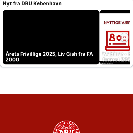
Nyt fra DBU København
Årets Frivillige 2025, Liv Gish fra FA
Webinar - K
2000
foråret 202