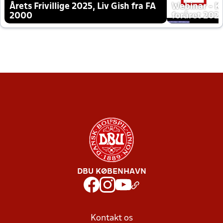
Årets Frivillige 2025, Liv Gish fra FA
Webinar - K
2000
foråret 202
DBU KØBENHAVN
Kontakt os