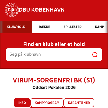
DBU KØBENHAVN
Hvad vil du søge efter?
KLUB/HOLD
RÆKKE
SPILLESTED
KAMP
INDHOLD OG NYHEDER
Find en klub eller et hold
STILLINGER, RESULTATER, KLUBBER OG
HOLD
VIRUM-SORGENFRI BK (S1)
Oddset Pokalen 2026
INFO
KAMPPROGRAM
KARANTÆNER