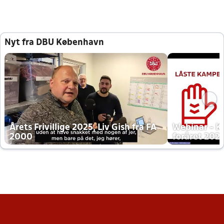
Nyt fra DBU København
Årets Frivillige 2025, Liv Gish fra FA
Webinar - K
2000
foråret 202