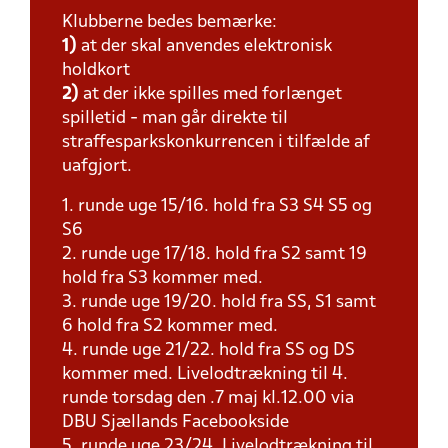
Klubberne bedes bemærke:
1)
at der skal anvendes elektronisk
holdkort
2)
at der ikke spilles med forlænget
spilletid - man går direkte til
straffesparkskonkurrencen i tilfælde af
uafgjort.
1. runde uge 15/16. hold fra S3 S4 S5 og
S6
2. runde uge 17/18. hold fra S2 samt 19
hold fra S3 kommer med.
3. runde uge 19/20. hold fra SS, S1 samt
6 hold fra S2 kommer med.
4. runde uge 21/22. hold fra SS og DS
kommer med. Livelodtrækning til 4.
runde torsdag den .7 maj kl.12.00 via
DBU Sjællands Facebookside
5. runde uge 23/24. Livelodtrækning til