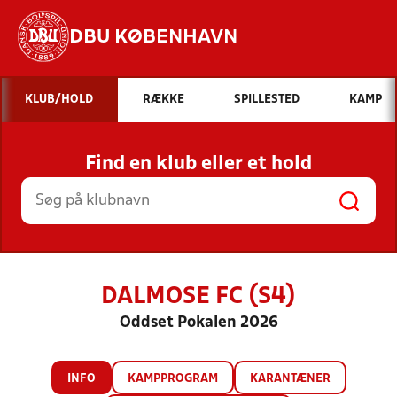
DBU KØBENHAVN
Hvad vil du søge efter?
KLUB/HOLD
RÆKKE
SPILLESTED
KAMP
INDHOLD OG NYHEDER
Find en klub eller et hold
STILLINGER, RESULTATER, KLUBBER OG
HOLD
DALMOSE FC (S4)
Oddset Pokalen 2026
INFO
KAMPPROGRAM
KARANTÆNER