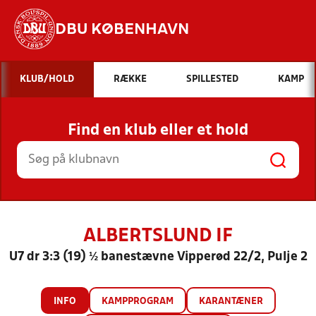
DBU KØBENHAVN
Hvad vil du søge efter?
KLUB/HOLD
RÆKKE
SPILLESTED
KAMP
INDHOLD OG NYHEDER
Find en klub eller et hold
STILLINGER, RESULTATER, KLUBBER OG
HOLD
ALBERTSLUND IF
U7 dr 3:3 (19) ½ banestævne Vipperød 22/2, Pulje 2
INFO
KAMPPROGRAM
KARANTÆNER