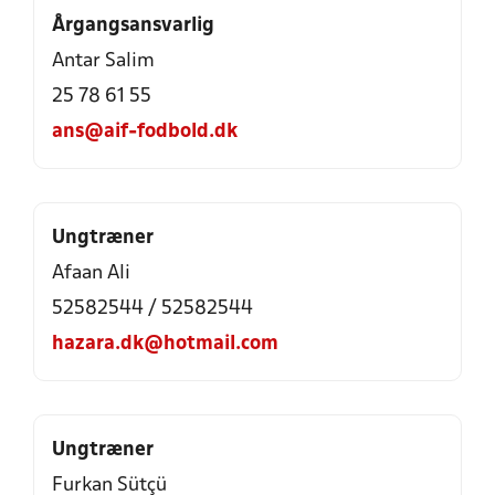
Årgangsansvarlig
Antar Salim
25 78 61 55
ans@aif-fodbold.dk
Ungtræner
Afaan Ali
52582544 / 52582544
hazara.dk@hotmail.com
Ungtræner
Furkan Sütçü