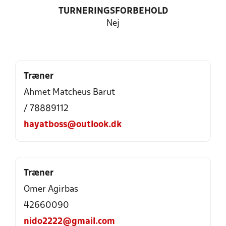
TURNERINGSFORBEHOLD
Nej
Træner
Ahmet Matcheus Barut
/ 78889112
hayatboss@outlook.dk
Træner
Omer Agirbas
42660090
nido2222@gmail.com