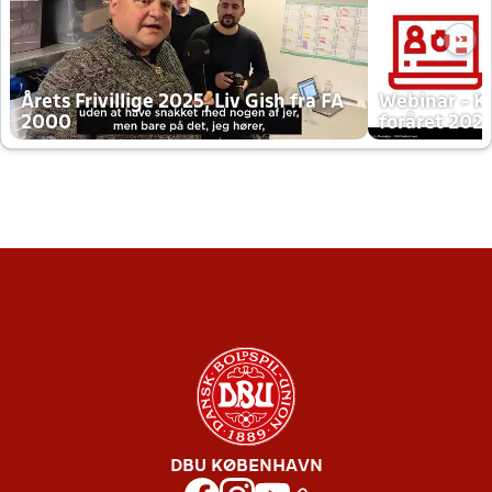
Årets Frivillige 2025, Liv Gish fra FA
Webinar - K
2000
foråret 202
DBU KØBENHAVN