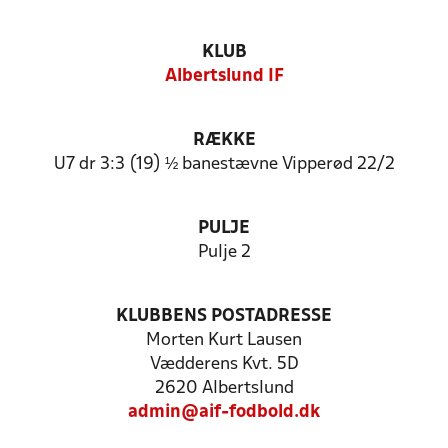
KLUB
Albertslund IF
RÆKKE
U7 dr 3:3 (19) ½ banestævne Vipperød 22/2
PULJE
Pulje 2
KLUBBENS POSTADRESSE
Morten Kurt Lausen
Vædderens Kvt. 5D
2620 Albertslund
admin@aif-fodbold.dk