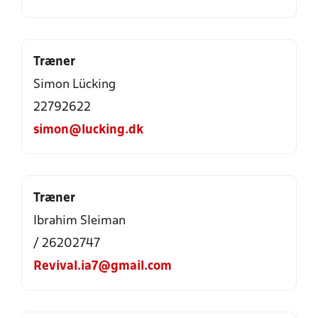
Træner
Simon Lücking
22792622
simon@lucking.dk
Træner
Ibrahim Sleiman
/ 26202747
Revival.ia7@gmail.com