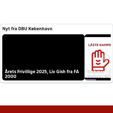
Nyt fra DBU København
Årets Frivillige 2025, Liv Gish fra FA
Webinar - K
2000
foråret 202