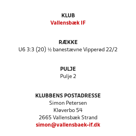
KLUB
Vallensbæk IF
RÆKKE
U6 3:3 (20) ½ banestævne Vipperød 22/2
PULJE
Pulje 2
KLUBBENS POSTADRESSE
Simon Petersen
Kløverbo 54
2665 Vallensbæk Strand
simon@vallensbaek-if.dk