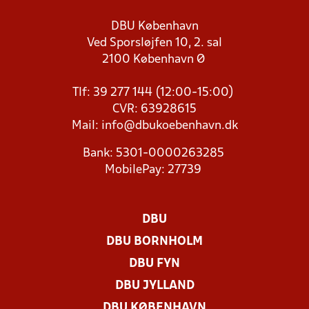
DBU København
Ved Sporsløjfen 10, 2. sal
2100 København Ø
Tlf: 39 277 144 (12:00-15:00)
CVR: 63928615
Mail:
info@dbukoebenhavn.dk
Bank: 5301-0000263285
MobilePay: 27739
DBU
DBU BORNHOLM
DBU FYN
DBU JYLLAND
DBU KØBENHAVN