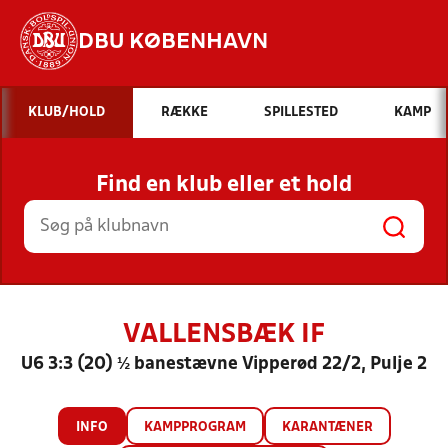
DBU KØBENHAVN
Hvad vil du søge efter?
KLUB/HOLD
RÆKKE
SPILLESTED
KAMP
INDHOLD OG NYHEDER
Find en klub eller et hold
STILLINGER, RESULTATER, KLUBBER OG
HOLD
VALLENSBÆK IF
U6 3:3 (20) ½ banestævne Vipperød 22/2, Pulje 2
INFO
KAMPPROGRAM
KARANTÆNER