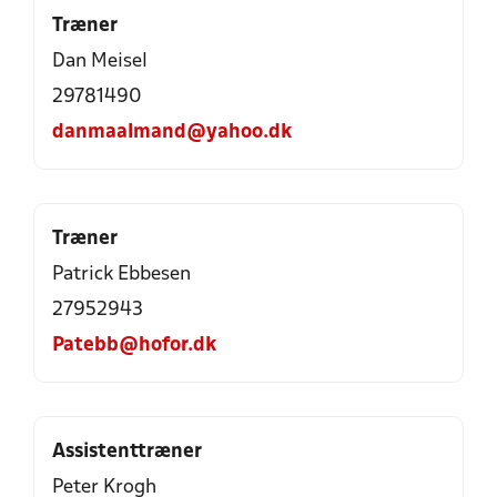
Træner
Dan Meisel
29781490
danmaalmand@yahoo.dk
Træner
Patrick Ebbesen
27952943
Patebb@hofor.dk
Assistenttræner
Peter Krogh