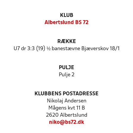
KLUB
Albertslund BS 72
RÆKKE
U7 dr 3:3 (19) ½ banestævne Bjæverskov 18/1
PULJE
Pulje 2
KLUBBENS POSTADRESSE
Nikolaj Andersen
Mågens kvt 11 B
2620 Albertslund
niko@bs72.dk