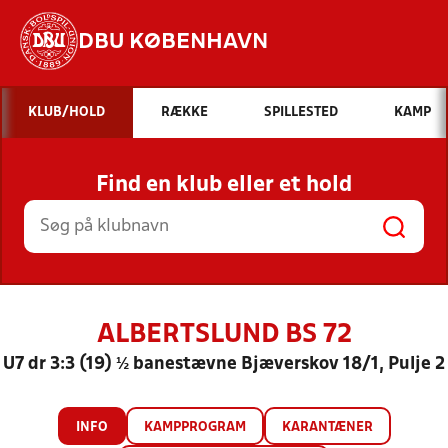
DBU KØBENHAVN
Hvad vil du søge efter?
KLUB/HOLD
RÆKKE
SPILLESTED
KAMP
INDHOLD OG NYHEDER
Find en klub eller et hold
STILLINGER, RESULTATER, KLUBBER OG
HOLD
ALBERTSLUND BS 72
U7 dr 3:3 (19) ½ banestævne Bjæverskov 18/1, Pulje 2
INFO
KAMPPROGRAM
KARANTÆNER