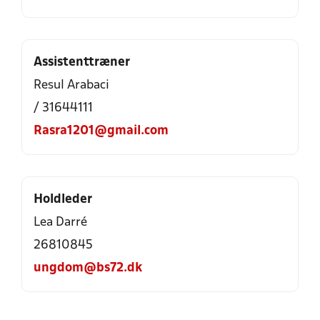
Assistenttræner
Resul Arabaci
/ 31644111
Rasra1201@gmail.com
Holdleder
Lea Darré
26810845
ungdom@bs72.dk