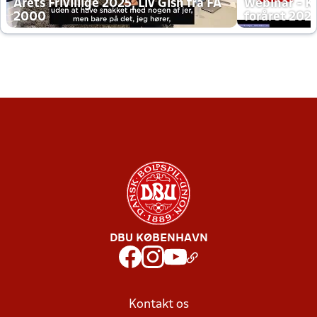
Årets Frivillige 2025, Liv Gish fra FA
Webinar - K
2000
foråret 202
DBU KØBENHAVN
Kontakt os