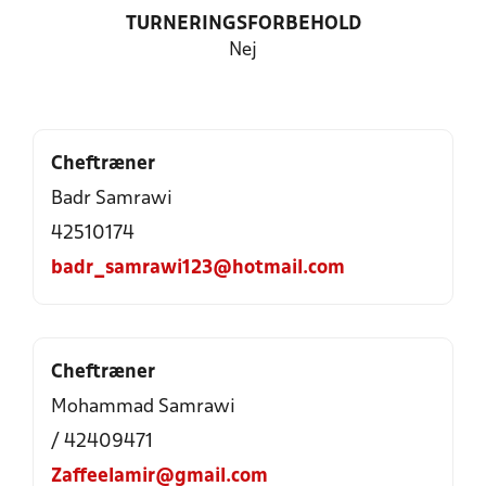
TURNERINGSFORBEHOLD
Nej
Cheftræner
Badr Samrawi
42510174
badr_samrawi123@hotmail.com
Cheftræner
Mohammad Samrawi
/ 42409471
Zaffeelamir@gmail.com