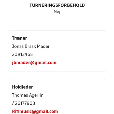
TURNERINGSFORBEHOLD
Nej
Træner
Jonas Brask Mader
20813465
jbmader@gmail.com
Holdleder
Thomas Agerlin
/ 26177903
Riflmusic@gmail.com