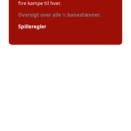
fire kampe til hver.
Oversigt over alle ½ banestævner.
Spilleregler