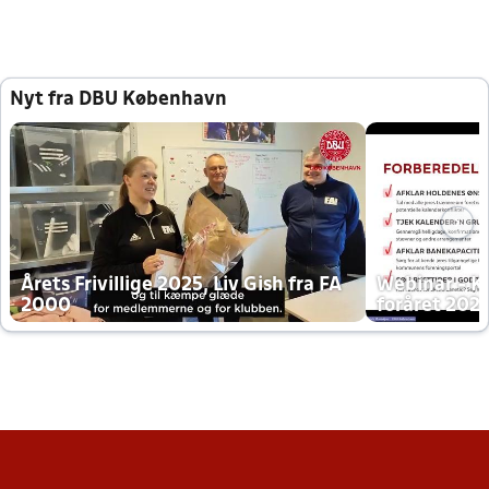
Nyt fra DBU København
Årets Frivillige 2025, Liv Gish fra FA
Webinar - K
2000
foråret 202