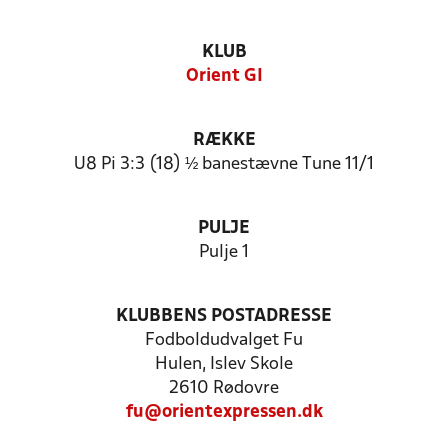
KLUB
Orient GI
RÆKKE
U8 Pi 3:3 (18) ½ banestævne Tune 11/1
PULJE
Pulje 1
KLUBBENS POSTADRESSE
Fodboldudvalget Fu
Hulen, Islev Skole
2610 Rødovre
fu@orientexpressen.dk