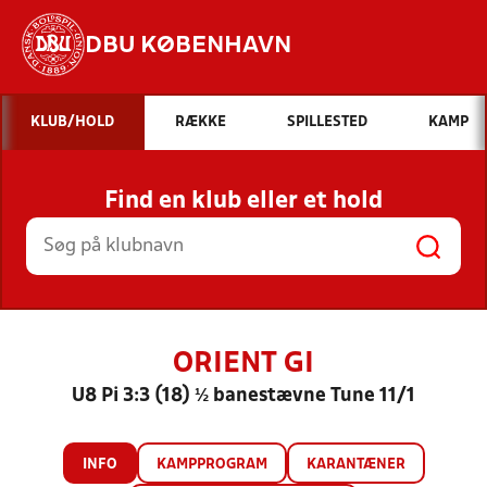
DBU KØBENHAVN
Hvad vil du søge efter?
KLUB/HOLD
RÆKKE
SPILLESTED
KAMP
INDHOLD OG NYHEDER
Find en klub eller et hold
STILLINGER, RESULTATER, KLUBBER OG
HOLD
ORIENT GI
U8 Pi 3:3 (18) ½ banestævne Tune 11/1
INFO
KAMPPROGRAM
KARANTÆNER