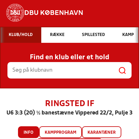
DBU KØBENHAVN
Hvad vil du søge efter?
KLUB/HOLD
RÆKKE
SPILLESTED
KAMP
INDHOLD OG NYHEDER
Find en klub eller et hold
STILLINGER, RESULTATER, KLUBBER OG
HOLD
RINGSTED IF
U6 3:3 (20) ½ banestævne Vipperød 22/2, Pulje 3
INFO
KAMPPROGRAM
KARANTÆNER