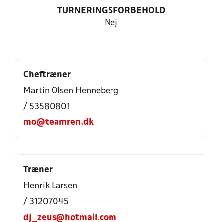
TURNERINGSFORBEHOLD
Nej
Cheftræner
Martin Olsen Henneberg
/ 53580801
mo@teamren.dk
Træner
Henrik Larsen
/ 31207045
dj_zeus@hotmail.com