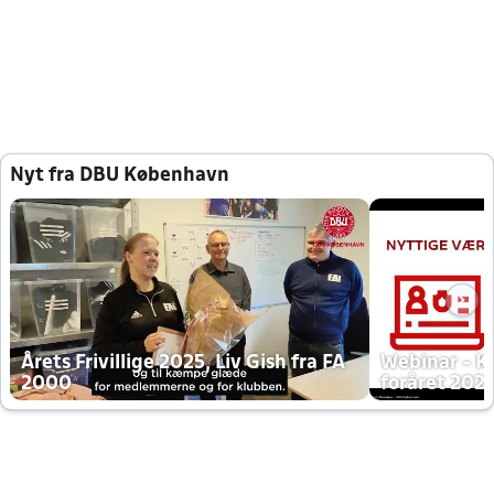
Nyt fra DBU København
Årets Frivillige 2025, Liv Gish fra FA
Webinar - K
2000
foråret 202