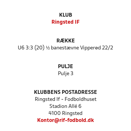
KLUB
Ringsted IF
RÆKKE
U6 3:3 (20) ½ banestævne Vipperød 22/2
PULJE
Pulje 3
KLUBBENS POSTADRESSE
Ringsted If - Fodboldhuset
Stadion Allé 6
4100 Ringsted
Kontor@rif-fodbold.dk