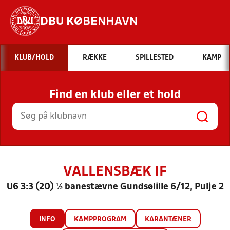
DBU KØBENHAVN
Hvad vil du søge efter?
KLUB/HOLD
RÆKKE
SPILLESTED
KAMP
INDHOLD OG NYHEDER
Find en klub eller et hold
STILLINGER, RESULTATER, KLUBBER OG
HOLD
VALLENSBÆK IF
U6 3:3 (20) ½ banestævne Gundsølille 6/12, Pulje 2
INFO
KAMPPROGRAM
KARANTÆNER