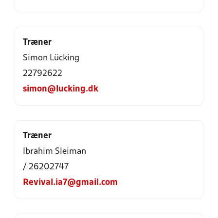
Træner
Simon Lücking
22792622
simon@lucking.dk
Træner
Ibrahim Sleiman
/ 26202747
Revival.ia7@gmail.com