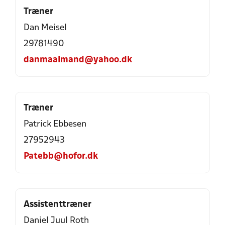
Træner
Dan Meisel
29781490
danmaalmand@yahoo.dk
Træner
Patrick Ebbesen
27952943
Patebb@hofor.dk
Assistenttræner
Daniel Juul Roth