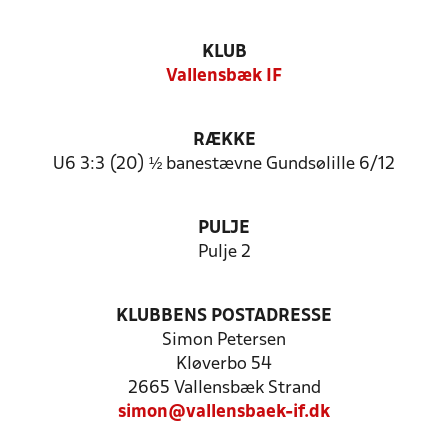
KLUB
Vallensbæk IF
RÆKKE
U6 3:3 (20) ½ banestævne Gundsølille 6/12
PULJE
Pulje 2
KLUBBENS POSTADRESSE
Simon Petersen
Kløverbo 54
2665 Vallensbæk Strand
simon@vallensbaek-if.dk