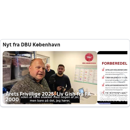
Nyt fra DBU København
Årets Frivillige 2025, Liv Gish fra FA
Webinar - K
2000
foråret 202