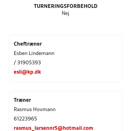
TURNERINGSFORBEHOLD
Nej
Cheftræner
Esben Lindemann
/ 31905393
esli@kp.dk
Træner
Rasmus Hovmann
61223965
rasmus_larsennr5@hotmail.com