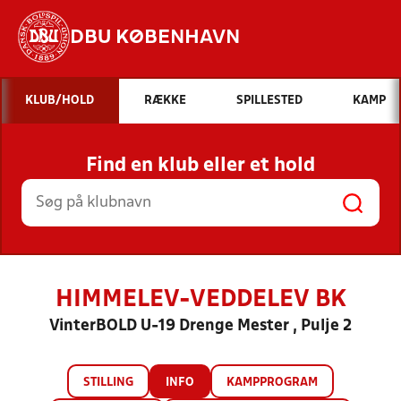
DBU KØBENHAVN
Hvad vil du søge efter?
KLUB/HOLD
RÆKKE
SPILLESTED
KAMP
INDHOLD OG NYHEDER
Find en klub eller et hold
STILLINGER, RESULTATER, KLUBBER OG
HOLD
HIMMELEV-VEDDELEV BK
VinterBOLD U-19 Drenge Mester , Pulje 2
STILLING
INFO
KAMPPROGRAM