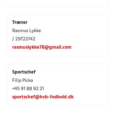
Træner
Rasmus Lykke
/ 29722142
rasmuslykke78@gmail.com
Sportschef
Filip Picka
+45 91 88 92 21
sportschef@hvb-fodbold.dk