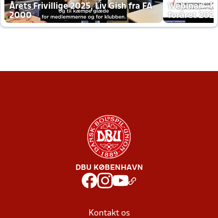
Årets Frivillige 2025, Liv Gish fra FA
Webinar - K
2000
foråret 202
DBU KØBENHAVN
Kontakt os