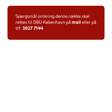
Spørgsmål omkring denne række skal
rettes til DBU København på
mail
eller på
tlf:
3927 7144