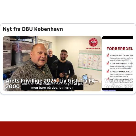
Nyt fra DBU København
Årets Frivillige 2025, Liv Gish fra FA
Webinar - K
2000
foråret 202