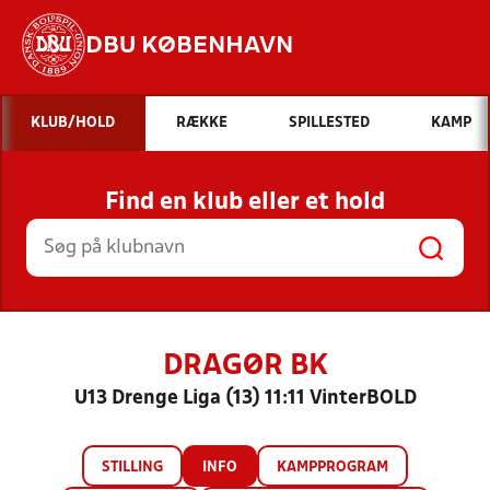
DBU KØBENHAVN
Hvad vil du søge efter?
KLUB/HOLD
RÆKKE
SPILLESTED
KAMP
INDHOLD OG NYHEDER
Find en klub eller et hold
STILLINGER, RESULTATER, KLUBBER OG
HOLD
DRAGØR BK
U13 Drenge Liga (13) 11:11 VinterBOLD
STILLING
INFO
KAMPPROGRAM