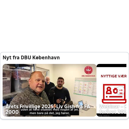
Nyt fra DBU København
Årets Frivillige 2025, Liv Gish fra FA
Webinar - K
2000
foråret 202