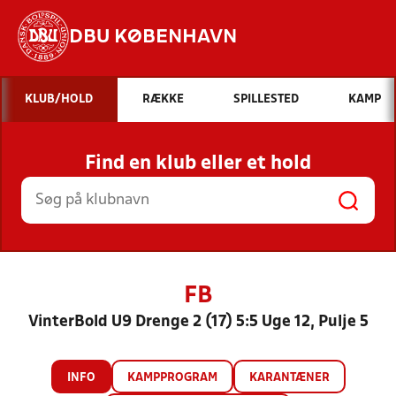
DBU KØBENHAVN
Hvad vil du søge efter?
KLUB/HOLD
RÆKKE
SPILLESTED
KAMP
INDHOLD OG NYHEDER
Find en klub eller et hold
STILLINGER, RESULTATER, KLUBBER OG
HOLD
FB
VinterBold U9 Drenge 2 (17) 5:5 Uge 12, Pulje 5
INFO
KAMPPROGRAM
KARANTÆNER