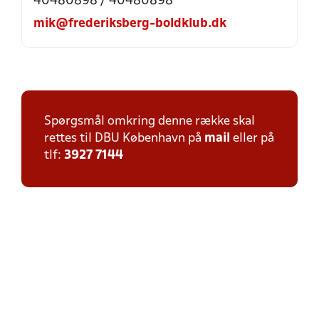
40480898 / 40480898
mik@frederiksberg-boldklub.dk
Spørgsmål omkring denne række skal
rettes til DBU København på
mail
eller på
tlf:
3927 7144