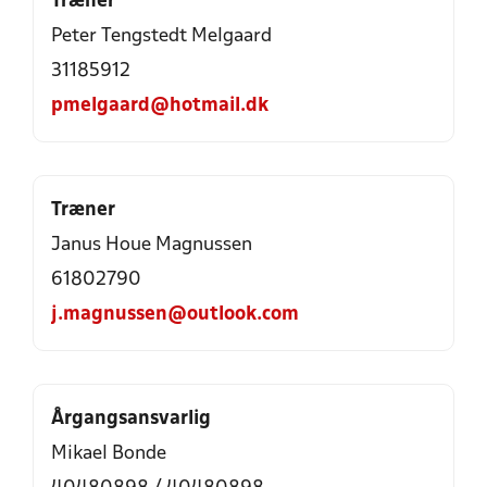
Træner
Peter Tengstedt Melgaard
31185912
pmelgaard@hotmail.dk
Træner
Janus Houe Magnussen
61802790
j.magnussen@outlook.com
Årgangsansvarlig
Mikael Bonde