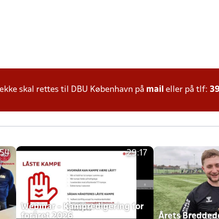
kke skal rettes til DBU København på
mail
eller på tlf:
39
:54
29:17
h
Webinar - Kampredigering for
foråret 2026
Årets Bredde