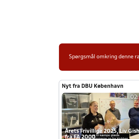
Spørgsmål omkring denne ræ
Nyt fra DBU København
02
Årets Frivillige 2025, Liv Gis
fra FA 2000