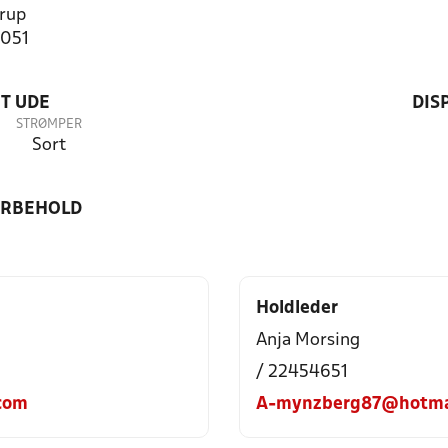
rup
1051
T UDE
DIS
STRØMPER
Sort
ORBEHOLD
Holdleder
Anja Morsing
/ 22454651
.com
A-mynzberg87@hotma