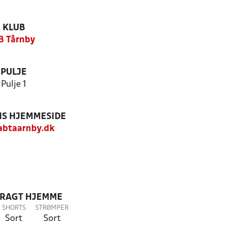
KLUB
B Tårnby
PULJE
Pulje 1
S HJEMMESIDE
btaarnby.dk
DRAGT HJEMME
SHORTS
STRØMPER
Sort
Sort