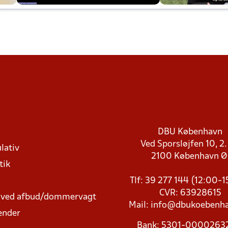
DBU København
Ved Sporsløjfen 10, 2.
lativ
2100 København 
tik
Tlf: 39 277 144 (12:00-
CVR: 63928615
t ved afbud/dommervagt
Mail:
info@dbukoebenha
ender
Bank: 5301-000026