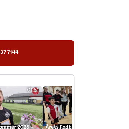
27 7144
01:51
01:42
dommer 2025
Årets Fodboldklub 2025 mp4