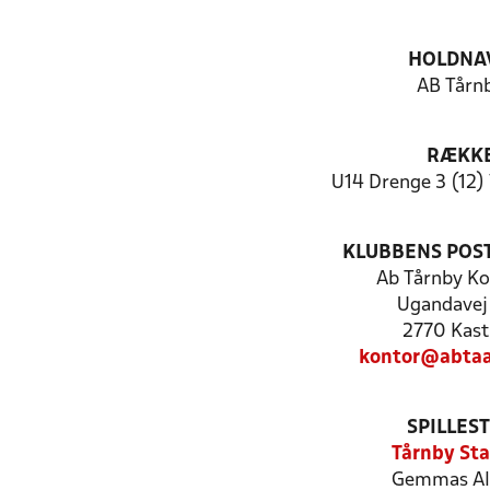
HOLDNA
AB Tårn
RÆKK
U14 Drenge 3 (12)
KLUBBENS POS
Ab Tårnby Ko
Ugandavej
2770 Kast
kontor@abtaa
SPILLES
Tårnby St
Gemmas All