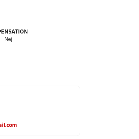
PENSATION
Nej
il.com