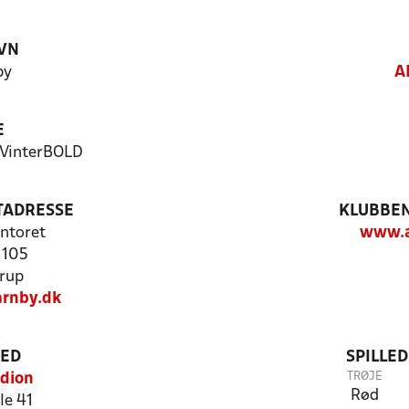
VN
by
A
E
 VinterBOLD
TADRESSE
KLUBBEN
ntoret
www.a
 105
rup
rnby.dk
TED
SPILLE
TRØJE
adion
Rød
e 41