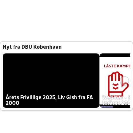
Nyt fra DBU København
Årets Frivillige 2025, Liv Gish fra FA
Webinar - K
2000
foråret 202