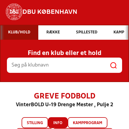
DBU KØBENHAVN
Hvad vil du søge efter?
KLUB/HOLD
RÆKKE
SPILLESTED
KAMP
INDHOLD OG NYHEDER
Find en klub eller et hold
STILLINGER, RESULTATER, KLUBBER OG
HOLD
GREVE FODBOLD
VinterBOLD U-19 Drenge Mester , Pulje 2
STILLING
INFO
KAMPPROGRAM