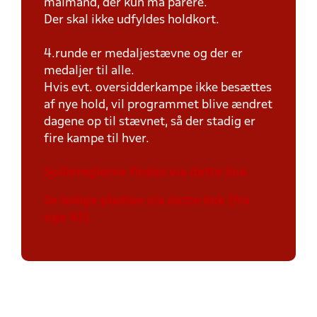
målmand, der kun må parere.
Der skal ikke udfyldes holdkort.
4.runde er medaljestævne og der er
medaljer til alle.
Hvis evt. oversidderkampe ikke besættes
af nye hold, vil programmet blive ændret
dagene op til stævnet, så der stadig er
fire kampe til hver.
Spillereglerne findes via dette link.
Se ledige pladser via dette link (fra
uge 43).