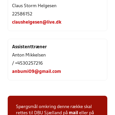
Claus Storm Helgesen
22586152
claushelgesen@live.dk
Assistenttræner
Anton Mikkelsen
/ +4530257216
anbumi09@gmail.com
Spørgsmål omkring denne række skal
rettes til DBU Sjælland på
mail
eller på