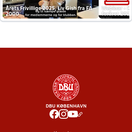
Årets Frivillige 2025, Liv Gish fra FA
Webinar - K
2000
foråret 202
DBU KØBENHAVN