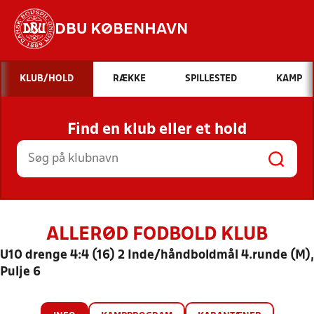
DBU KØBENHAVN
Hvad vil du søge efter?
KLUB/HOLD
RÆKKE
SPILLESTED
KAMP
INDHOLD OG NYHEDER
Find en klub eller et hold
STILLINGER, RESULTATER, KLUBBER OG
HOLD
ALLERØD FODBOLD KLUB
U10 drenge 4:4 (16) 2 Inde/håndboldmål 4.runde (M),
Pulje 6