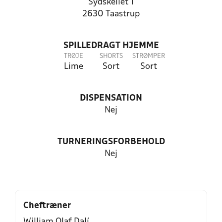
Sydskellet 1
2630 Taastrup
SPILLEDRAGT HJEMME
TRØJE
SHORTS
STRØMPER
Lime
Sort
Sort
DISPENSATION
Nej
TURNERINGSFORBEHOLD
Nej
Cheftræner
William Olaf Dalí