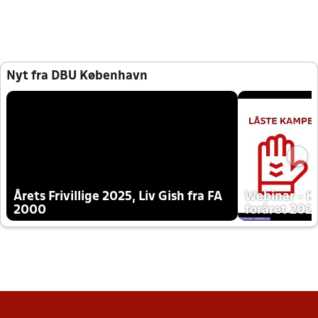
Nyt fra DBU København
Årets Frivillige 2025, Liv Gish fra FA
Webinar - K
2000
foråret 202