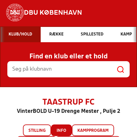
DBU KØBENHAVN
Hvad vil du søge efter?
KLUB/HOLD
RÆKKE
SPILLESTED
KAMP
INDHOLD OG NYHEDER
Find en klub eller et hold
STILLINGER, RESULTATER, KLUBBER OG
HOLD
TAASTRUP FC
VinterBOLD U-19 Drenge Mester , Pulje 2
STILLING
INFO
KAMPPROGRAM