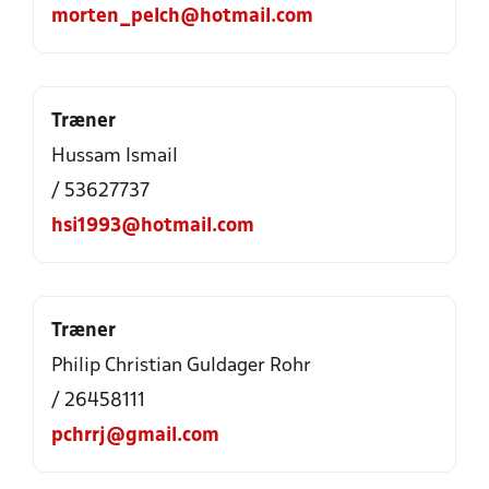
morten_pelch@hotmail.com
Træner
Hussam Ismail
/ 53627737
hsi1993@hotmail.com
Træner
Philip Christian Guldager Rohr
/ 26458111
pchrrj@gmail.com