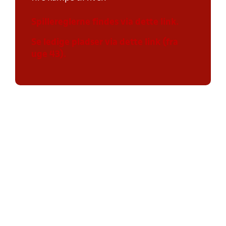
Spillereglerne findes via dette link.
Se ledige pladser via dette link (fra
uge 43).