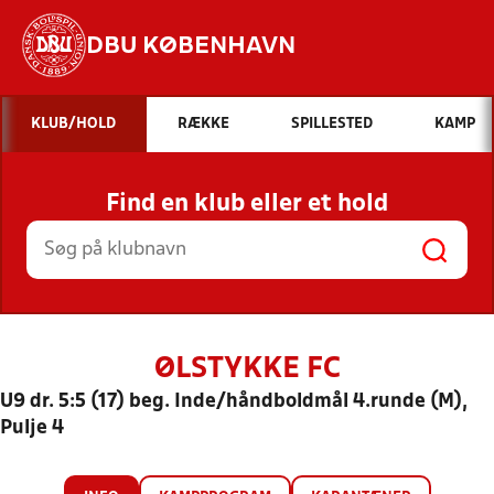
DBU KØBENHAVN
Hvad vil du søge efter?
KLUB/HOLD
RÆKKE
SPILLESTED
KAMP
INDHOLD OG NYHEDER
Find en klub eller et hold
STILLINGER, RESULTATER, KLUBBER OG
HOLD
ØLSTYKKE FC
U9 dr. 5:5 (17) beg. Inde/håndboldmål 4.runde (M),
Pulje 4