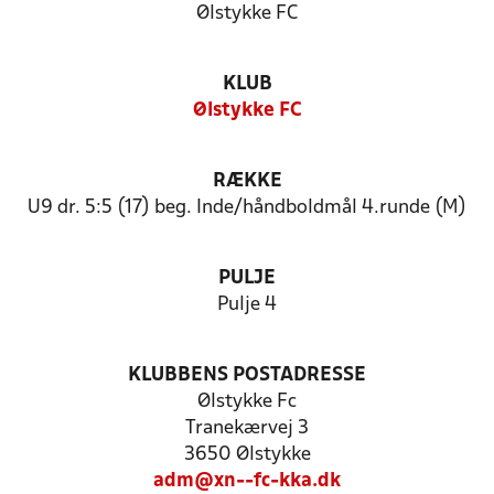
Ølstykke FC
KLUB
Ølstykke FC
RÆKKE
U9 dr. 5:5 (17) beg. Inde/håndboldmål 4.runde (M)
PULJE
Pulje 4
KLUBBENS POSTADRESSE
Ølstykke Fc
Tranekærvej 3
3650 Ølstykke
adm@xn--fc-kka.dk