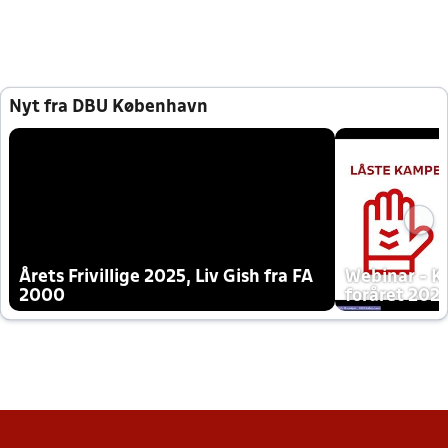
Nyt fra DBU København
Årets Frivillige 2025, Liv Gish fra FA
Webinar - K
2000
foråret 202