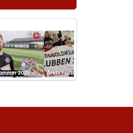
01:51
01:42
dommer 2025
Årets Fodboldklub 2025 mp4