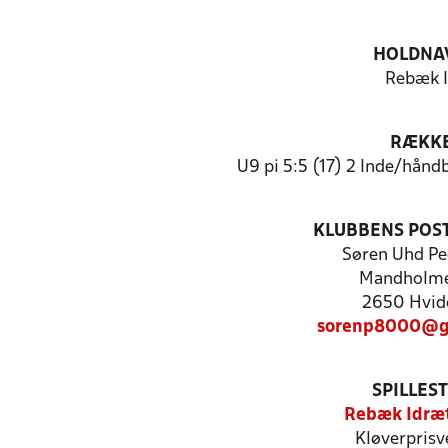
HOLDNA
Rebæk 
RÆKK
U9 pi 5:5 (17) 2 Inde/hån
KLUBBENS POS
Søren Uhd Pe
Mandholme
2650 Hvid
sorenp8000@g
SPILLES
Rebæk Idræ
Kløverprisv