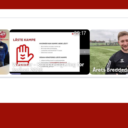
:54
29:17
h
Webinar - Kampredigering for
foråret 2026
Årets Bredde