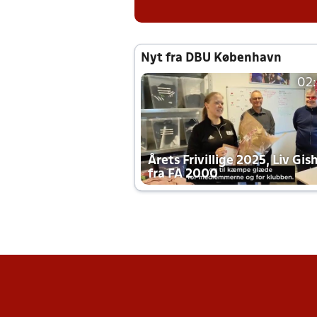
Nyt fra DBU København
02
Årets Frivillige 2025, Liv Gis
fra FA 2000