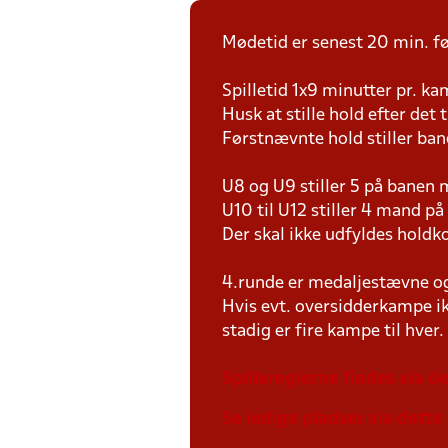
Mødetid er senest 20 min. fø
Spilletid 1x9 minutter pr. k
Husk at stille hold efter det 
Førstnævnte hold stiller ban
U8 og U9 stiller 5 på bane
U10 til U12 stiller 4 mand 
Der skal ikke udfyldes holdko
4.runde er medaljestævne og 
Hvis evt. oversidderkampe ik
stadig er fire kampe til hver.
Spillereglerne findes via de
Se ledige pladser via dette 