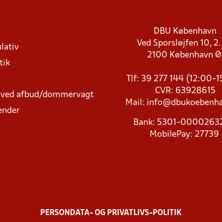
DBU København
Ved Sporsløjfen 10, 2.
lativ
2100 København 
tik
Tlf: 39 277 144 (12:00-
CVR: 63928615
t ved afbud/dommervagt
Mail:
info@dbukoebenha
ender
Bank: 5301-000026
MobilePay: 27739
PERSONDATA- OG PRIVATLIVS-POLITIK