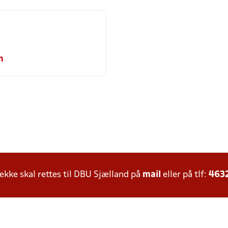
m
ke skal rettes til DBU Sjælland på
mail
eller på tlf:
463