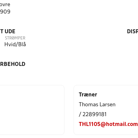
ovre
0909
T UDE
DIS
STRØMPER
Hvid/Blå
ORBEHOLD
Træner
Thomas Larsen
/ 22899181
THL1105@hotmail.com