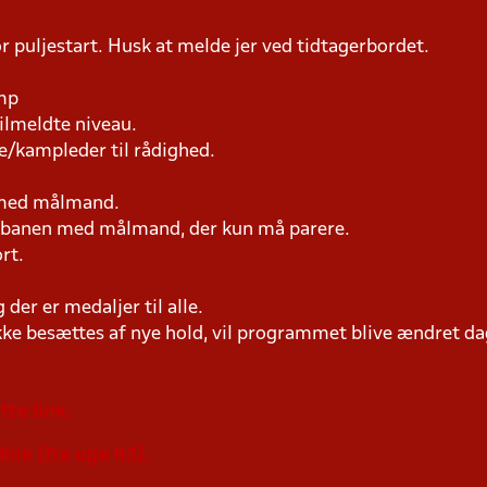
r puljestart. Husk at melde jer ved tidtagerbordet.
amp
tilmeldte niveau.
e/kampleder til rådighed.
n med målmand.
på banen med målmand, der kun må parere.
rt.
der er medaljer til alle.
ke besættes af nye hold, vil programmet blive ændret dag
tte link.
link (fra uge 43).