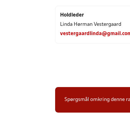
Holdleder
Linda Hørman Vestergaard
vestergaardlinda@gmail.co
Spørgsmål omkring denne ræk