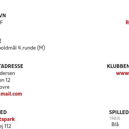
VN
IF
R
E
dboldmål 4.runde (M)
TADRESSE
KLUBBEN
dersen
www.
n 12
ovre
mail.com
TED
SPILLE
TRØJE
tspark
Blå
ej 112