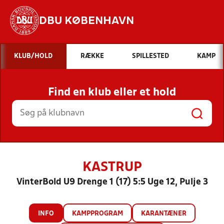
DBU KØBENHAVN
Hvad vil du søge efter?
KLUB/HOLD
RÆKKE
SPILLESTED
KAMP
INDHOLD OG NYHEDER
Find en klub eller et hold
STILLINGER, RESULTATER, KLUBBER OG
HOLD
KASTRUP
VinterBold U9 Drenge 1 (17) 5:5 Uge 12, Pulje 3
INFO
KAMPPROGRAM
KARANTÆNER