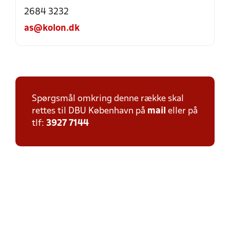
2684 3232
as@kolon.dk
Spørgsmål omkring denne række skal
rettes til DBU København på
mail
eller på
tlf:
3927 7144