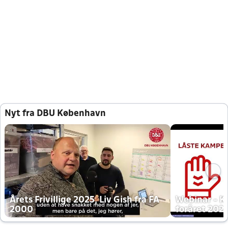
Nyt fra DBU København
Årets Frivillige 2025, Liv Gish fra FA
Webinar - K
2000
foråret 202