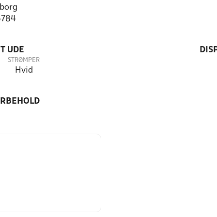
borg
6784
T UDE
DIS
STRØMPER
Hvid
ORBEHOLD