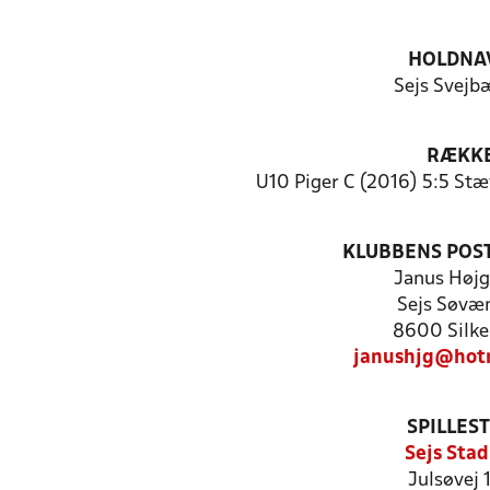
HOLDNA
Sejs Svejb
RÆKK
U10 Piger C (2016) 5:5 Stævn
KLUBBENS POS
Janus Højg
Sejs Søvæ
8600 Silke
janushjg@hot
SPILLES
Sejs Stad
Julsøvej 