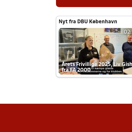
Nyt fra DBU København
02
Årets Frivillige 2025, Liv Gis
fra FA 2000