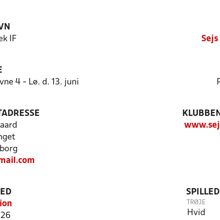
VN
æk IF
Sejs
E
e 4 - Lø. d. 13. juni
TADRESSE
KLUBBEN
aard
www.sejs
nget
borg
mail.com
TED
SPILLE
TRØJE
ion
Hvid
126