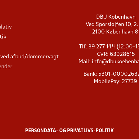
DBU København
Ved Sporsløjfen 10, 2.
lativ
2100 København 
tik
Tlf: 39 277 144 (12:00-
CVR: 63928615
t ved afbud/dommervagt
Mail:
info@dbukoebenha
ender
Bank: 5301-000026
MobilePay: 27739
PERSONDATA- OG PRIVATLIVS-POLITIK