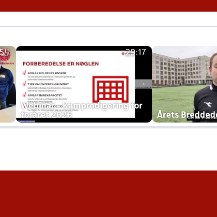
:54
29:17
h
Webinar - Kampredigering for
foråret 2026
Årets Bredde