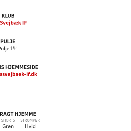
KLUB
 Svejbæk IF
PULJE
Pulje 141
S HJEMMESIDE
svejbaek-if.dk
DRAGT HJEMME
SHORTS
STRØMPER
Grøn
Hvid