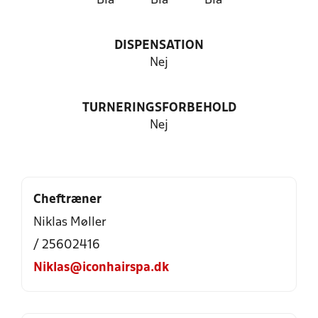
Blå
Blå
Blå
DISPENSATION
Nej
TURNERINGSFORBEHOLD
Nej
Cheftræner
Niklas Møller
/ 25602416
Niklas@iconhairspa.dk