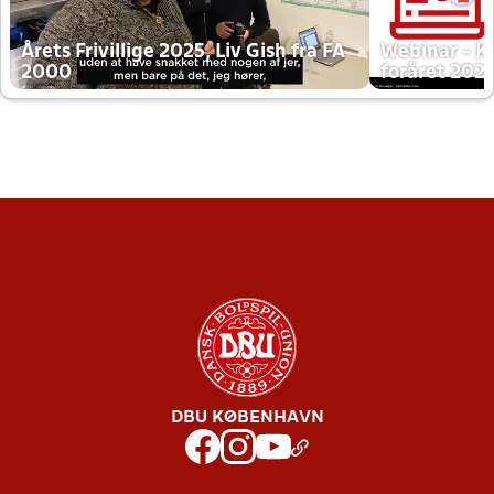
Årets Frivillige 2025, Liv Gish fra FA
Webinar - K
2000
foråret 202
DBU KØBENHAVN