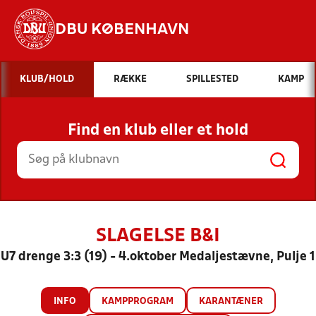
DBU KØBENHAVN
Hvad vil du søge efter?
KLUB/HOLD
RÆKKE
SPILLESTED
KAMP
INDHOLD OG NYHEDER
Find en klub eller et hold
STILLINGER, RESULTATER, KLUBBER OG
HOLD
SLAGELSE B&I
U7 drenge 3:3 (19) - 4.oktober Medaljestævne, Pulje 1
INFO
KAMPPROGRAM
KARANTÆNER