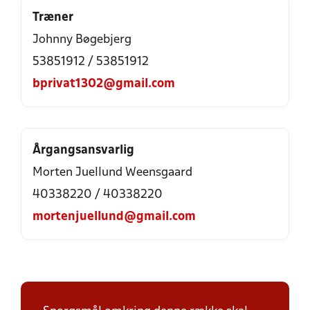
Træner
Johnny Bøgebjerg
53851912 / 53851912
bprivat1302@gmail.com
Årgangsansvarlig
Morten Juellund Weensgaard
40338220 / 40338220
mortenjuellund@gmail.com