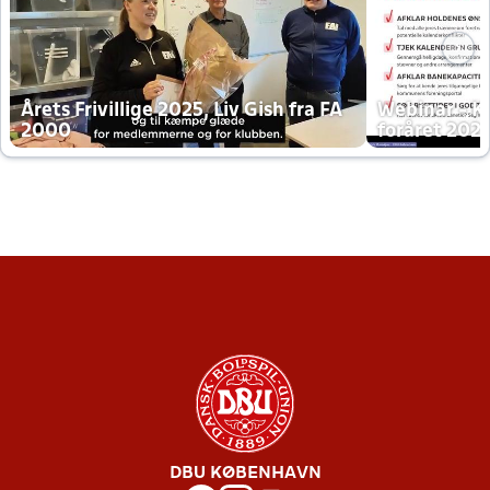
Årets Frivillige 2025, Liv Gish fra FA
Webinar - K
2000
foråret 202
DBU KØBENHAVN