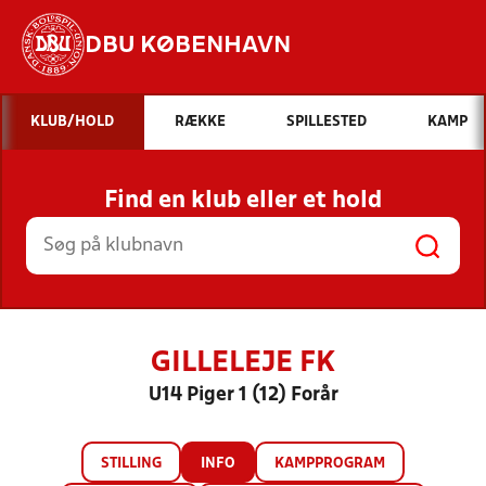
DBU KØBENHAVN
Hvad vil du søge efter?
KLUB/HOLD
RÆKKE
SPILLESTED
KAMP
INDHOLD OG NYHEDER
Find en klub eller et hold
STILLINGER, RESULTATER, KLUBBER OG
HOLD
GILLELEJE FK
U14 Piger 1 (12) Forår
STILLING
INFO
KAMPPROGRAM