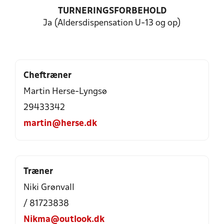
TURNERINGSFORBEHOLD
Ja (Aldersdispensation U-13 og op)
Cheftræner
Martin Herse-Lyngsø
29433342
martin@herse.dk
Træner
Niki Grønvall
/ 81723838
Nikma@outlook.dk