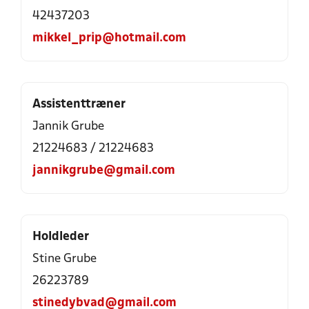
42437203
mikkel_prip@hotmail.com
Assistenttræner
Jannik Grube
21224683 / 21224683
jannikgrube@gmail.com
Holdleder
Stine Grube
26223789
stinedybvad@gmail.com