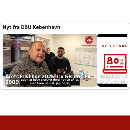
Nyt fra DBU København
Årets Frivillige 2025, Liv Gish fra FA
Webinar - K
2000
foråret 202