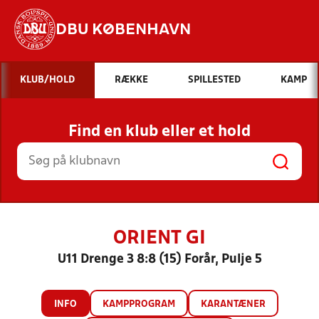
DBU KØBENHAVN
Hvad vil du søge efter?
KLUB/HOLD
RÆKKE
SPILLESTED
KAMP
INDHOLD OG NYHEDER
Find en klub eller et hold
STILLINGER, RESULTATER, KLUBBER OG
HOLD
ORIENT GI
U11 Drenge 3 8:8 (15) Forår, Pulje 5
INFO
KAMPPROGRAM
KARANTÆNER