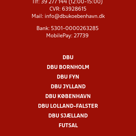
Tlf: 39 277 144 (12:00-15:00)
CVR: 63928615
Mail:
info@dbukoebenhavn.dk
Bank: 5301-0000263285
MobilePay: 27739
DBU
DBU BORNHOLM
DBU FYN
DBU JYLLAND
DBU KØBENHAVN
DBU LOLLAND-FALSTER
DBU SJÆLLAND
FUTSAL