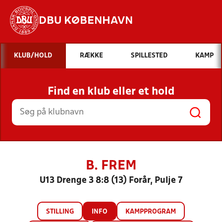
DBU KØBENHAVN
Hvad vil du søge efter?
KLUB/HOLD
RÆKKE
SPILLESTED
KAMP
INDHOLD OG NYHEDER
Find en klub eller et hold
STILLINGER, RESULTATER, KLUBBER OG
HOLD
B. FREM
U13 Drenge 3 8:8 (13) Forår, Pulje 7
STILLING
INFO
KAMPPROGRAM