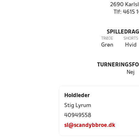
2690 Karls
Tlf: 4615 
SPILLEDRAG
TRØJE
SHORTS
Grøn
Hvid
TURNERINGSF
Nej
Holdleder
Stig Lyrum
40949558
sl@scandybbroe.dk