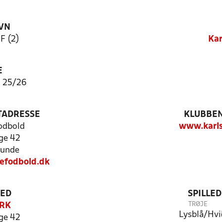
VN
F (2)
Kar
E
l 25/26
TADRESSE
KLUBBEN
odbold
www.karls
ge 42
lunde
efodbold.dk
TED
SPILLE
TRØJE
RK
Lysblå/Hvi
ge 42