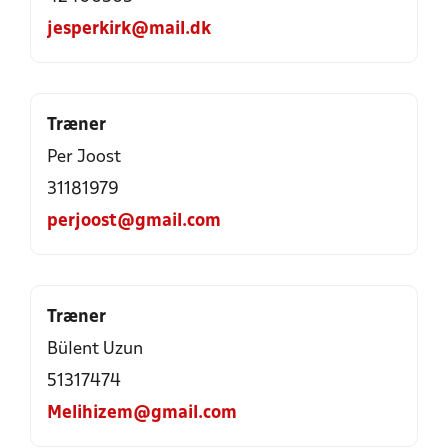
jesperkirk@mail.dk
Træner
Per Joost
31181979
perjoost@gmail.com
Træner
Bülent Uzun
51317474
Melihizem@gmail.com