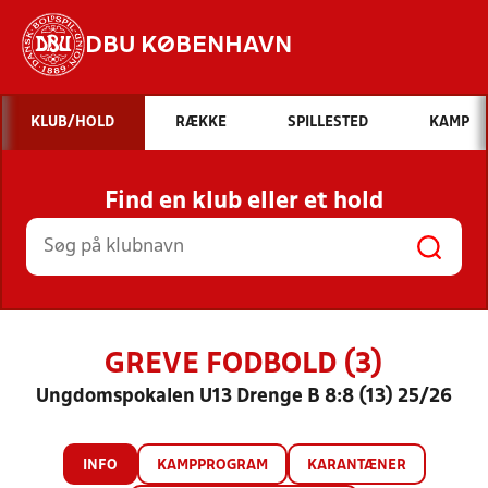
DBU KØBENHAVN
Hvad vil du søge efter?
KLUB/HOLD
RÆKKE
SPILLESTED
KAMP
INDHOLD OG NYHEDER
Find en klub eller et hold
STILLINGER, RESULTATER, KLUBBER OG
HOLD
GREVE FODBOLD (3)
Ungdomspokalen U13 Drenge B 8:8 (13) 25/26
INFO
KAMPPROGRAM
KARANTÆNER