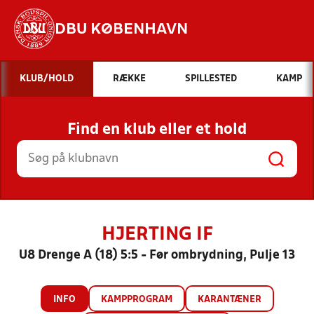
DBU KØBENHAVN
Hvad vil du søge efter?
KLUB/HOLD
RÆKKE
SPILLESTED
KAMP
INDHOLD OG NYHEDER
Find en klub eller et hold
STILLINGER, RESULTATER, KLUBBER OG
HOLD
HJERTING IF
U8 Drenge A (18) 5:5 - Før ombrydning, Pulje 13
INFO
KAMPPROGRAM
KARANTÆNER