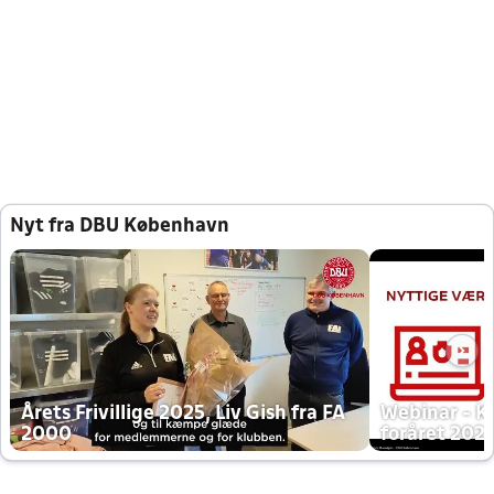
Nyt fra DBU København
Årets Frivillige 2025, Liv Gish fra FA
Webinar - K
2000
foråret 202