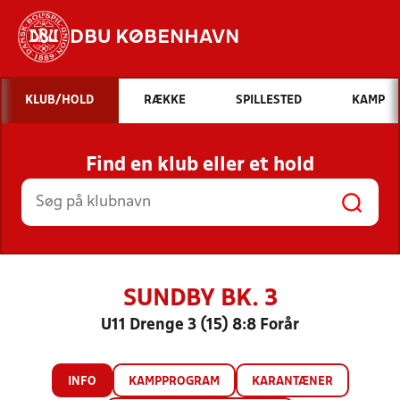
DBU KØBENHAVN
Hvad vil du søge efter?
KLUB/HOLD
RÆKKE
SPILLESTED
KAMP
INDHOLD OG NYHEDER
Find en klub eller et hold
STILLINGER, RESULTATER, KLUBBER OG
HOLD
SUNDBY BK. 3
U11 Drenge 3 (15) 8:8 Forår
INFO
KAMPPROGRAM
KARANTÆNER