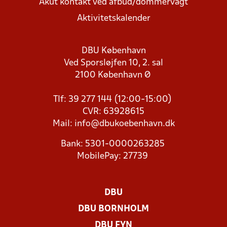
Akut kontakt ved afbud/dommervagt
Aktivitetskalender
DBU København
Ved Sporsløjfen 10, 2. sal
2100 København Ø
Tlf: 39 277 144 (12:00-15:00)
CVR: 63928615
Mail:
info@dbukoebenhavn.dk
Bank: 5301-0000263285
MobilePay: 27739
DBU
DBU BORNHOLM
DBU FYN