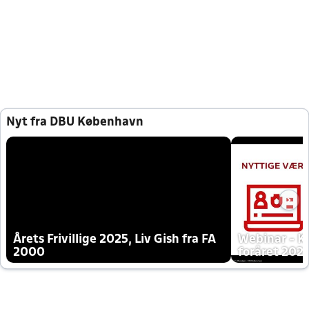
Nyt fra DBU København
Årets Frivillige 2025, Liv Gish fra FA
Webinar - K
2000
foråret 202