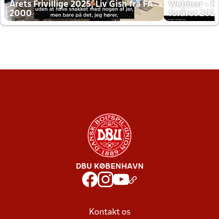
Årets Frivillige 2025, Liv Gish fra FA
Webinar - K
2000
foråret 202
DBU KØBENHAVN
Kontakt os