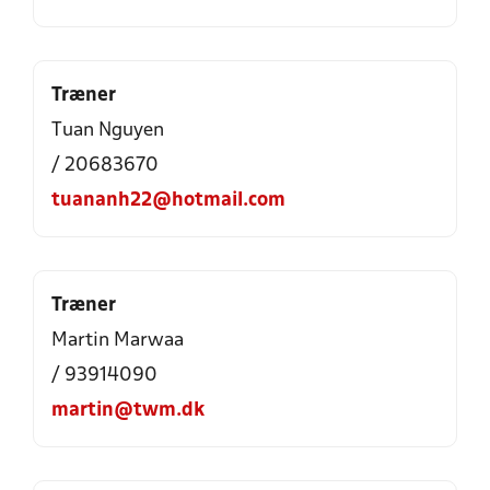
Træner
Tuan Nguyen
/ 20683670
tuananh22@hotmail.com
Træner
Martin Marwaa
/ 93914090
martin@twm.dk