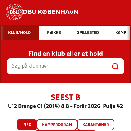
DBU KØBENHAVN
Hvad vil du søge efter?
KLUB/HOLD
RÆKKE
SPILLESTED
KAMP
INDHOLD OG NYHEDER
Find en klub eller et hold
STILLINGER, RESULTATER, KLUBBER OG
HOLD
SEEST B
U12 Drenge C1 (2014) 8:8 - Forår 2026, Pulje 42
INFO
KAMPPROGRAM
KARANTÆNER