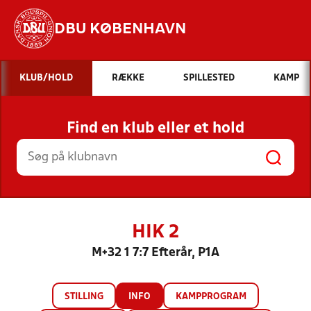
DBU KØBENHAVN
Hvad vil du søge efter?
KLUB/HOLD
RÆKKE
SPILLESTED
KAMP
INDHOLD OG NYHEDER
Find en klub eller et hold
STILLINGER, RESULTATER, KLUBBER OG
HOLD
HIK 2
M+32 1 7:7 Efterår, P1A
STILLING
INFO
KAMPPROGRAM