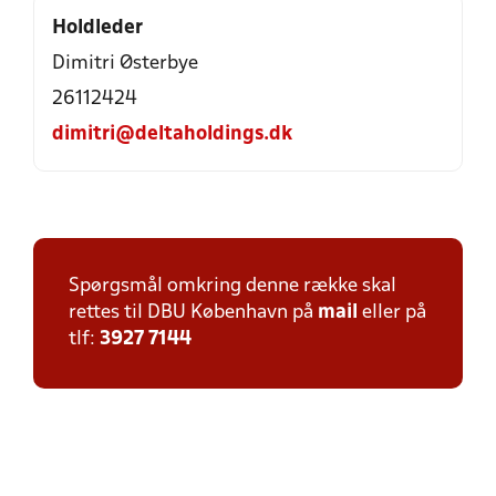
Holdleder
Dimitri Østerbye
26112424
dimitri@deltaholdings.dk
Spørgsmål omkring denne række skal
rettes til DBU København på
mail
eller på
tlf:
3927 7144