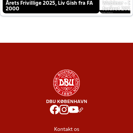
Årets Frivillige 2025, Liv Gish fra FA
Webinar - K
2000
foråret 202
DBU KØBENHAVN
Kontakt os