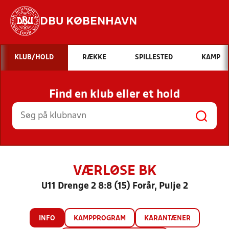
DBU KØBENHAVN
Hvad vil du søge efter?
KLUB/HOLD
RÆKKE
SPILLESTED
KAMP
INDHOLD OG NYHEDER
Find en klub eller et hold
STILLINGER, RESULTATER, KLUBBER OG
HOLD
VÆRLØSE BK
U11 Drenge 2 8:8 (15) Forår, Pulje 2
INFO
KAMPPROGRAM
KARANTÆNER