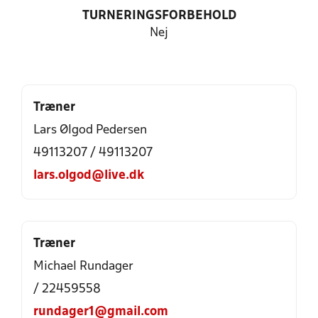
TURNERINGSFORBEHOLD
Nej
Træner
Lars Ølgod Pedersen
49113207 / 49113207
lars.olgod@live.dk
Træner
Michael Rundager
/ 22459558
rundager1@gmail.com