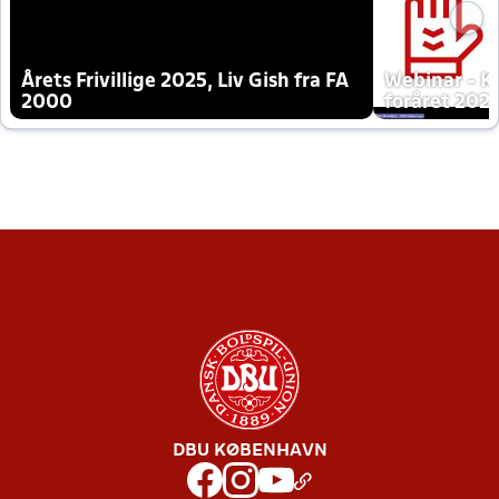
Årets Frivillige 2025, Liv Gish fra FA
Webinar - K
2000
foråret 202
DBU KØBENHAVN