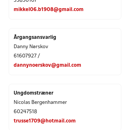
53850107
mikkel06.b1908@gmail.com
Årgangsansvarlig
Danny Nørskov
61607927 /
dannynoerskov@gmail.com
Ungdomstræner
Nicolas Bergenhammer
60247518
trusse1709@hotmail.com