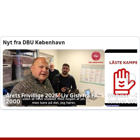
Nyt fra DBU København
Årets Frivillige 2025, Liv Gish fra FA
Webinar - K
2000
foråret 202