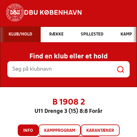
DBU KØBENHAVN
Hvad vil du søge efter?
KLUB/HOLD
RÆKKE
SPILLESTED
KAMP
INDHOLD OG NYHEDER
Find en klub eller et hold
STILLINGER, RESULTATER, KLUBBER OG
HOLD
B 1908 2
U11 Drenge 3 (15) 8:8 Forår
INFO
KAMPPROGRAM
KARANTÆNER