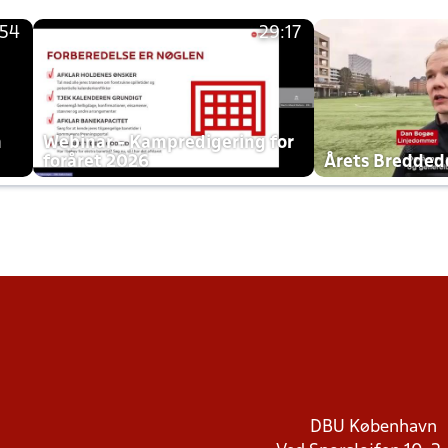
:54
29:17
h
Webinar - Kampredigering for
foråret 2026
Årets Bredde
DBU København