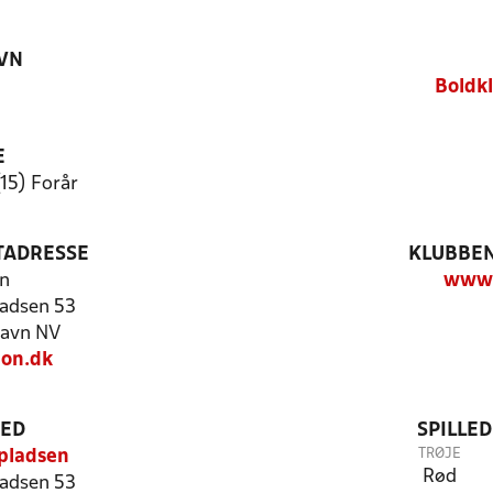
VN
Boldk
E
(15) Forår
TADRESSE
KLUBBEN
n
www.
adsen 53
avn NV
on.dk
TED
SPILLE
TRØJE
pladsen
Rød
adsen 53