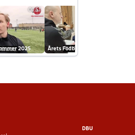
01:51
01:42
dommer 2025
Årets Fodboldklub 2025 mp4
DBU