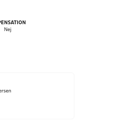
PENSATION
Nej
ersen