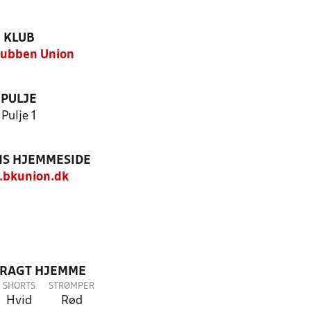
KLUB
lubben Union
PULJE
Pulje 1
S HJEMMESIDE
bkunion.dk
DRAGT HJEMME
SHORTS
STRØMPER
Hvid
Rød