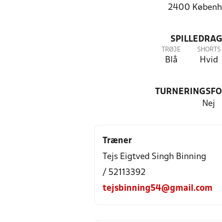
2400 Københ
SPILLEDRAG
TRØJE
SHORTS
Blå
Hvid
TURNERINGSF
Nej
Træner
Tejs Eigtved Singh Binning
/ 52113392
tejsbinning54@gmail.com