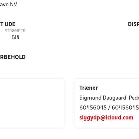
avn NV
T UDE
DIS
STRØMPER
Blå
ORBEHOLD
Træner
Sigmund Daugaard-Ped
60456045 / 60456045
siggydp@icloud.com