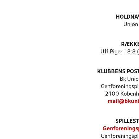
HOLDNA
Union
RÆKK
U11 Piger 1 8:8 
KLUBBENS POS
Bk Unio
Genforeningspl
2400 Københ
mail@bkuni
SPILLES
Genforenings
Genforeningspl