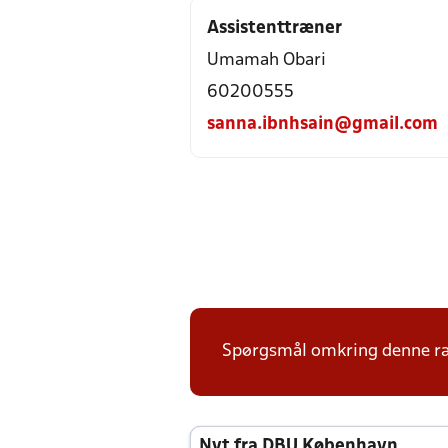
Assistenttræner
Umamah Obari
60200555
sanna.ibnhsain@gmail.com
Spørgsmål omkring denne ræk
Nyt fra DBU København