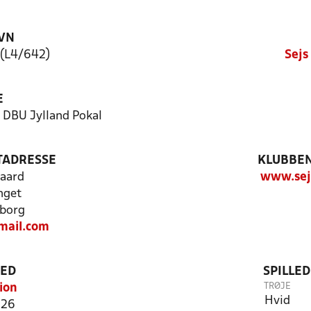
VN
 (L4/642)
Sejs
E
- DBU Jylland Pokal
TADRESSE
KLUBBEN
aard
www.sejs
nget
borg
mail.com
TED
SPILLE
TRØJE
ion
Hvid
126