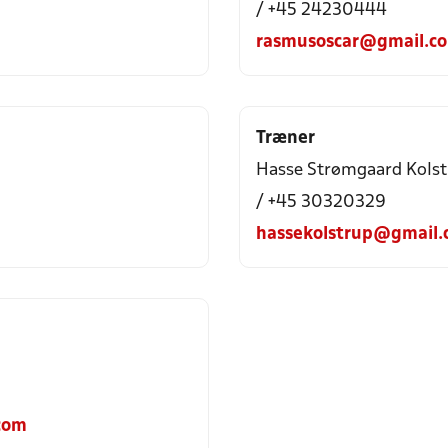
/ +45 24230444
rasmusoscar@gmail.c
Træner
Hasse Strømgaard Kolst
/ +45 30320329
hassekolstrup@gmail
com