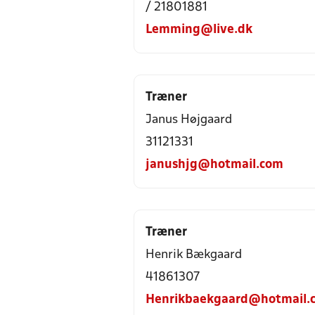
/ 21801881
Lemming@live.dk
Træner
Janus Højgaard
31121331
janushjg@hotmail.com
Træner
Henrik Bækgaard
41861307
Henrikbaekgaard@hotmail.