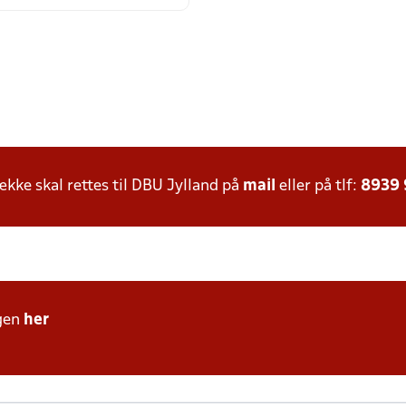
ke skal rettes til DBU Jylland på
mail
eller på tlf:
8939
gen
her