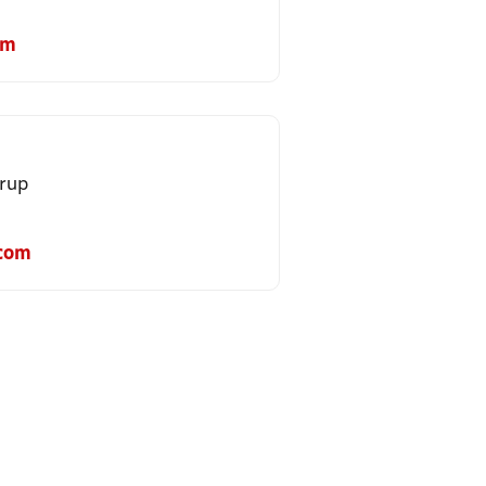
om
rup
.com