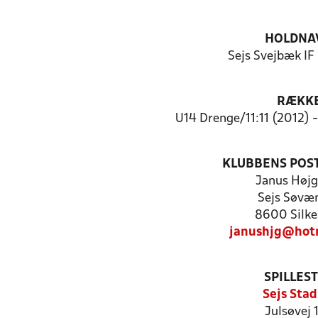
HOLDNA
Sejs Svejbæk IF
RÆKK
U14 Drenge/11:11 (2012) 
KLUBBENS POS
Janus Højg
Sejs Søvæ
8600 Silke
janushjg@hot
SPILLES
Sejs Stad
Julsøvej 