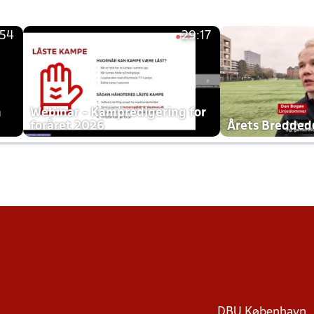
:54
29:17
h
Webinar - Kampredigering for
foråret 2026
Årets Bredde
DBU København