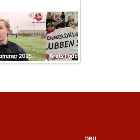
01:51
01:42
dommer 2025
Årets Fodboldklub 2025 mp4
DBU