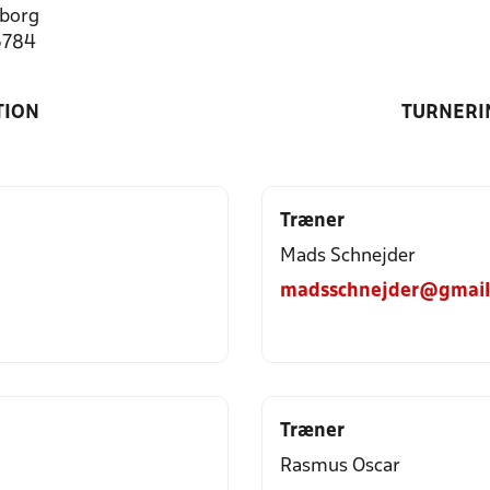
borg
6784
TION
TURNERI
Træner
Mads Schnejder
madsschnejder@gmail
Træner
Rasmus Oscar