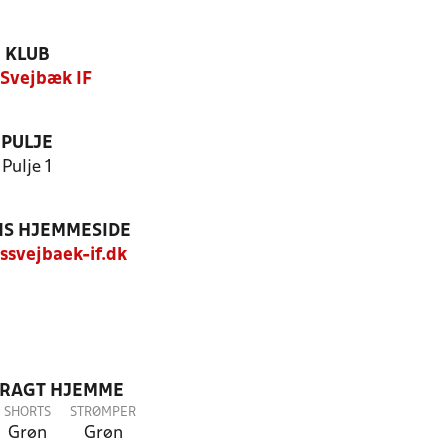
KLUB
 Svejbæk IF
PULJE
Pulje 1
S HJEMMESIDE
svejbaek-if.dk
DRAGT HJEMME
SHORTS
STRØMPER
Grøn
Grøn