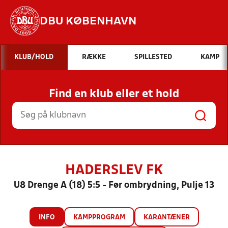
DBU KØBENHAVN
Hvad vil du søge efter?
KLUB/HOLD
RÆKKE
SPILLESTED
KAMP
INDHOLD OG NYHEDER
Find en klub eller et hold
STILLINGER, RESULTATER, KLUBBER OG
HOLD
HADERSLEV FK
U8 Drenge A (18) 5:5 - Før ombrydning, Pulje 13
INFO
KAMPPROGRAM
KARANTÆNER