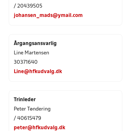
/ 20439505
johansen_mads@ymail.com
Årgangsansvarlig
Line Martensen
30371640
Line@hfkudvalg.dk
Trinleder
Peter Tøndering
/ 40615479
peter@hfkudvalg.dk