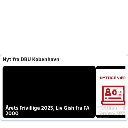
Nyt fra DBU København
Årets Frivillige 2025, Liv Gish fra FA
Webinar - K
2000
foråret 202