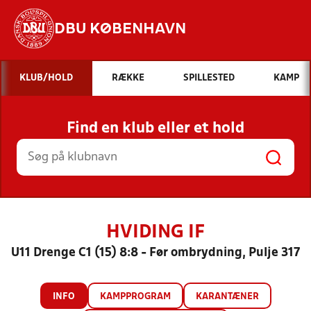
DBU KØBENHAVN
Hvad vil du søge efter?
KLUB/HOLD
RÆKKE
SPILLESTED
KAMP
INDHOLD OG NYHEDER
Find en klub eller et hold
STILLINGER, RESULTATER, KLUBBER OG
HOLD
HVIDING IF
U11 Drenge C1 (15) 8:8 - Før ombrydning, Pulje 317
INFO
KAMPPROGRAM
KARANTÆNER