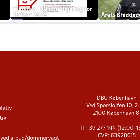
h
Webinar - Kampredigering for
foråret 2026
Årets Bredde
DBU København
Ved Sporsløjfen 10, 2.
lativ
2100 København 
tik
Tlf: 39 277 144 (12:00-
CVR: 63928615
t ved afbud/dommervagt