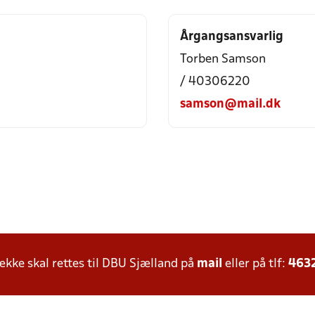
Årgangsansvarlig
Torben Samson
/ 40306220
samson@mail.dk
ke skal rettes til DBU Sjælland på
mail
eller på tlf:
463