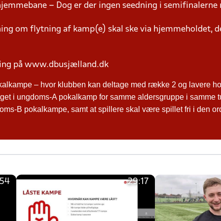
hjemmebane – Dog er der ingen seedning i semifinalerne 
g om flytning af kamp(e) skal ske via hjemmeholdet, der
ring på www.dbusjælland.dk
kalkampe – hvor klubben kan deltage med række 2 og lavere hol
ltaget i ungdoms-A pokalkamp for samme aldersgruppe i samme t
ms-B pokalkampe, samt at spillere skal være spillet fri i den o
:54
29:17