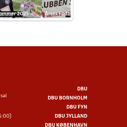
dommer 2025
Årets Fodboldklub 2025 mp4
DBU
 sal
DBU BORNHOLM
Ø
DBU FYN
15:00)
DBU JYLLAND
DBU KØBENHAVN