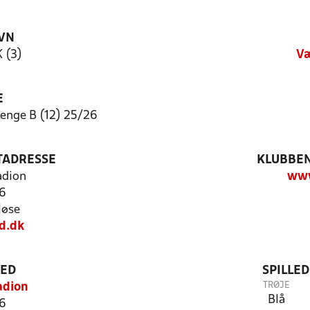
VN
 (3)
Væ
E
nge B (12) 25/26
TADRESSE
KLUBBEN
adion
www
 6
løse
d.dk
TED
SPILLE
TRØJE
adion
Blå
 6