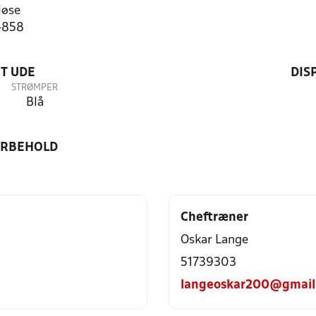
løse
4858
T UDE
DIS
STRØMPER
Blå
ORBEHOLD
Cheftræner
Oskar Lange
51739303
langeoskar200@gmail