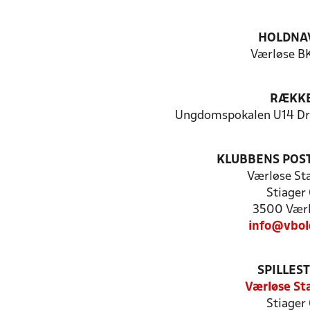
HOLDNA
Værløse BK
RÆKK
Ungdomspokalen U14 Dre
KLUBBENS POS
Værløse St
Stiager
3500 Vær
info@vbol
SPILLES
Værløse St
Stiager