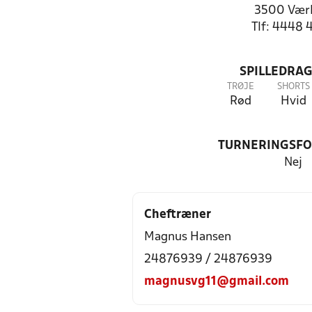
3500 Vær
Tlf: 4448 
SPILLEDRAG
TRØJE
SHORTS
Rød
Hvid
TURNERINGSF
Nej
Cheftræner
Magnus Hansen
24876939 / 24876939
magnusvg11@gmail.com