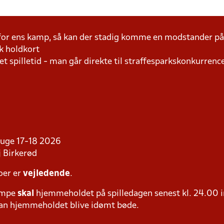
 for ens kamp, så kan der stadig komme en modstander 
k holdkort
t spilletid - man går direkte til straffesparkskonkurrence
i uge 17-18 2026
 Birkerød
oer er
vejledende
.
ampe
skal
hjemmeholdet på spilledagen senest kl. 24.00 i
 kan hjemmeholdet blive idømt bøde.