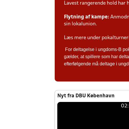
Lavest rangerende hold har 
Flytning af kampe:
Anmodnin
sin lokalunion.
Læs mere under pokalturne
For deltagelse i ungdoms-B po
gælder, at spillere som har de
efterfølgende må deltage i ungdo
Nyt fra DBU København
02