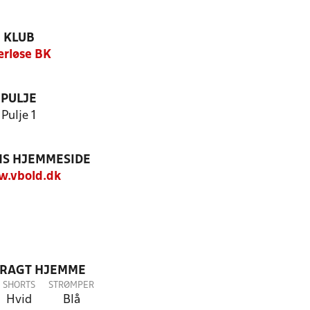
KLUB
rløse BK
PULJE
Pulje 1
S HJEMMESIDE
.vbold.dk
DRAGT HJEMME
SHORTS
STRØMPER
Hvid
Blå