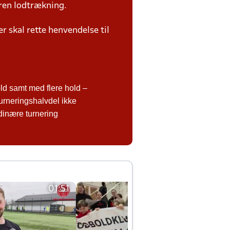
ren lodtrækning.
 skal rette henvendelse til
d samt med flere hold –
urneringshalvdel ikke
rdinære turnering
01:51
01:42