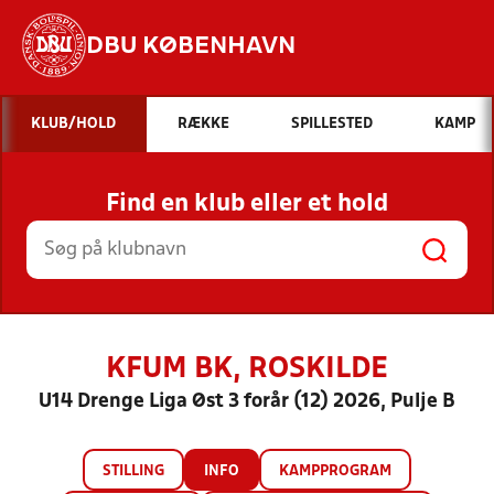
DBU KØBENHAVN
Hvad vil du søge efter?
KLUB/HOLD
RÆKKE
SPILLESTED
KAMP
INDHOLD OG NYHEDER
Find en klub eller et hold
STILLINGER, RESULTATER, KLUBBER OG
HOLD
KFUM BK, ROSKILDE
U14 Drenge Liga Øst 3 forår (12) 2026, Pulje B
STILLING
INFO
KAMPPROGRAM