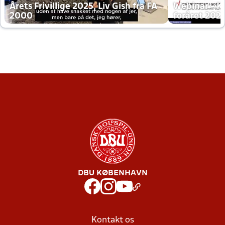
Årets Frivillige 2025, Liv Gish fra FA
Webinar - K
2000
foråret 202
DBU KØBENHAVN
Kontakt os