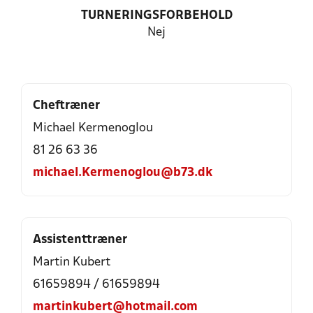
TURNERINGSFORBEHOLD
Nej
Cheftræner
Michael Kermenoglou
81 26 63 36
michael.Kermenoglou@b73.dk
Assistenttræner
Martin Kubert
61659894 / 61659894
martinkubert@hotmail.com