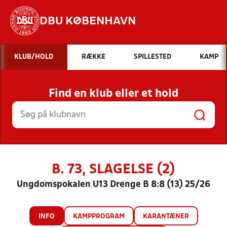
DBU KØBENHAVN
Hvad vil du søge efter?
KLUB/HOLD
RÆKKE
SPILLESTED
KAMP
INDHOLD OG NYHEDER
Find en klub eller et hold
STILLINGER, RESULTATER, KLUBBER OG
HOLD
B. 73, SLAGELSE (2)
Ungdomspokalen U13 Drenge B 8:8 (13) 25/26
INFO
KAMPPROGRAM
KARANTÆNER