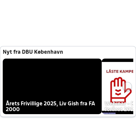
Nyt fra DBU København
Årets Frivillige 2025, Liv Gish fra FA
Webinar - K
2000
foråret 202