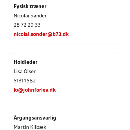
Fysisk træner
Nicolai Sønder
28 72 29 33
nicolai.sonder@b73.dk
Holdleder
Lisa Olsen
51314582
lo@johnforlev.dk
Årgangsansvarlig
Martin Kilbæk