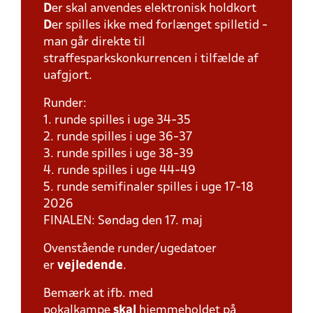
D
er skal anvendes elektronisk holdkort
D
er spilles ikke med forlænget spilletid -
man går direkte til
straffesparkskonkurrencen i tilfælde af
uafgjort.
Runder:
1. runde spilles i uge 34-35
2. runde spilles i uge 36-37
3. runde spilles i uge 38-39
4. runde spilles i uge 44-49
5. runde semifinaler spilles i uge 17-18
2026
FINALEN: Søndag den 17. maj
Ovenstående runder/ugedatoer
er
vejledende
.
Bemærk at ifb. med
pokalkampe
skal
hjemmeholdet på