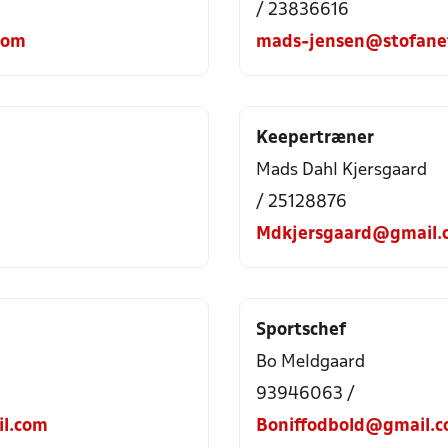
/ 23836616
com
mads-jensen@stofane
Keepertræner
Mads Dahl Kjersgaard
/ 25128876
Mdkjersgaard@gmail.
Sportschef
Bo Meldgaard
93946063 /
l.com
Boniffodbold@gmail.