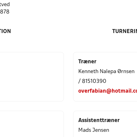
tved
9878
TION
TURNERI
Træner
Kenneth Nalepa Ørnsen
/ 81510390
overfabian@hotmail.
Assistenttræner
Mads Jensen