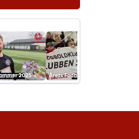
01:51
01:42
dommer 2025
Årets Fodboldklub 2025 mp4