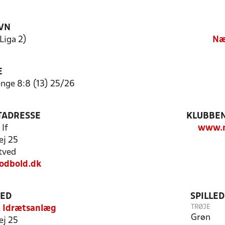
VN
Liga 2)
Næ
E
ge 8:8 (13) 25/26
TADRESSE
KLUBBEN
If
www.n
ej 25
tved
fodbold.dk
TED
SPILLE
TRØJE
d Idrætsanlæg
Grøn
ej 25