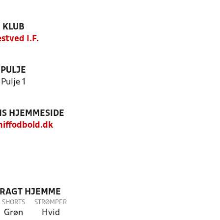
KLUB
stved I.F.
PULJE
Pulje 1
S HJEMMESIDE
iffodbold.dk
DRAGT HJEMME
SHORTS
STRØMPER
Grøn
Hvid