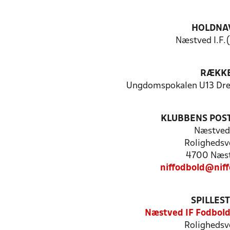
HOLDNA
Næstved I.F.(
RÆKK
Ungdomspokalen U13 Dren
KLUBBENS POS
Næstved 
Rolighedsv
4700 Næs
niffodbold@nif
SPILLES
Næstved IF Fodbol
Rolighedsv