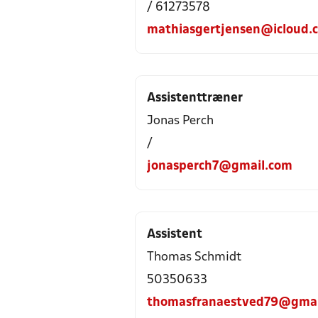
/ 61273578
mathiasgertjensen@icloud.
Assistenttræner
Jonas Perch
/
jonasperch7@gmail.com
Assistent
Thomas Schmidt
50350633
thomasfranaestved79@gmai