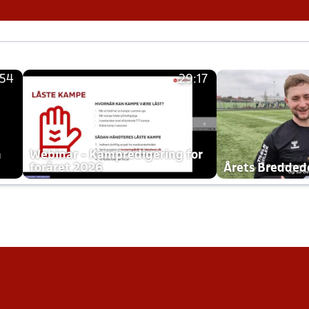
:54
29:17
h
Webinar - Kampredigering for
foråret 2026
Årets Bredde