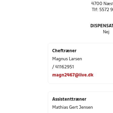
4700 Næs
Tlf: 5572 
DISPENSA
Nej
Cheftræner
Magnus Larsen
/ 41162951
magn2467@live.dk
Assistenttræner
Mathias Gert Jensen