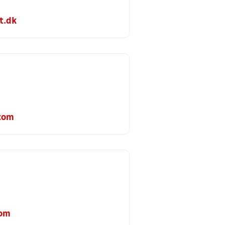
t.dk
com
com