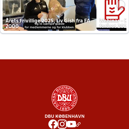
Årets Frivillige 2025, Liv Gish fra FA
Webinar - K
2000
foråret 202
DBU KØBENHAVN