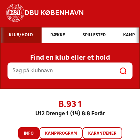
DBU KØBENHAVN
Hvad vil du søge efter?
KLUB/HOLD
RÆKKE
SPILLESTED
KAMP
INDHOLD OG NYHEDER
Find en klub eller et hold
STILLINGER, RESULTATER, KLUBBER OG
HOLD
B.93 1
U12 Drenge 1 (14) 8:8 Forår
INFO
KAMPPROGRAM
KARANTÆNER