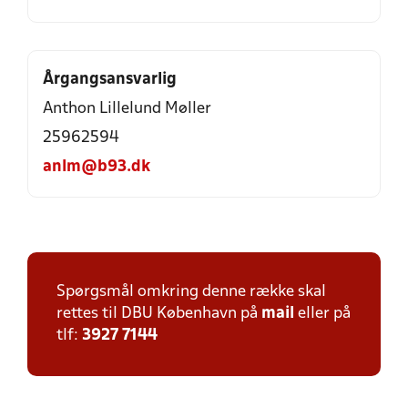
Årgangsansvarlig
Anthon Lillelund Møller
25962594
anlm@b93.dk
Spørgsmål omkring denne række skal
rettes til DBU København på
mail
eller på
tlf:
3927 7144