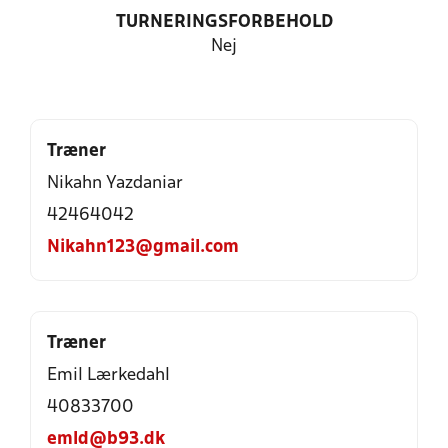
TURNERINGSFORBEHOLD
Nej
Træner
Nikahn Yazdaniar
42464042
Nikahn123@gmail.com
Træner
Emil Lærkedahl
40833700
emld@b93.dk