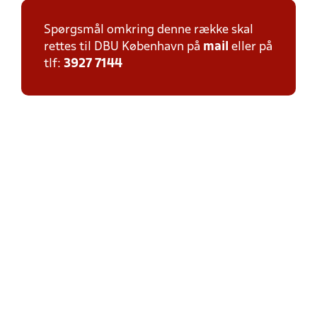
Spørgsmål omkring denne række skal
rettes til DBU København på
mail
eller på
tlf:
3927 7144