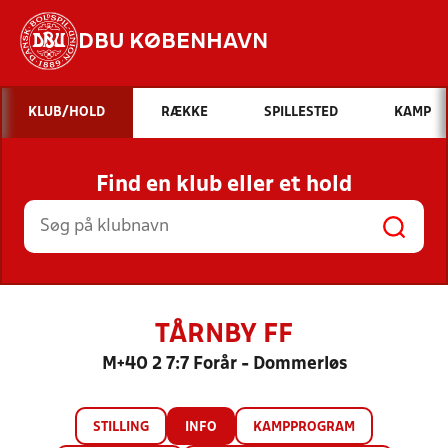
DBU KØBENHAVN
Hvad vil du søge efter?
KLUB/HOLD
RÆKKE
SPILLESTED
KAMP
INDHOLD OG NYHEDER
Find en klub eller et hold
STILLINGER, RESULTATER, KLUBBER OG
HOLD
TÅRNBY FF
M+40 2 7:7 Forår - Dommerløs
STILLING
INFO
KAMPPROGRAM