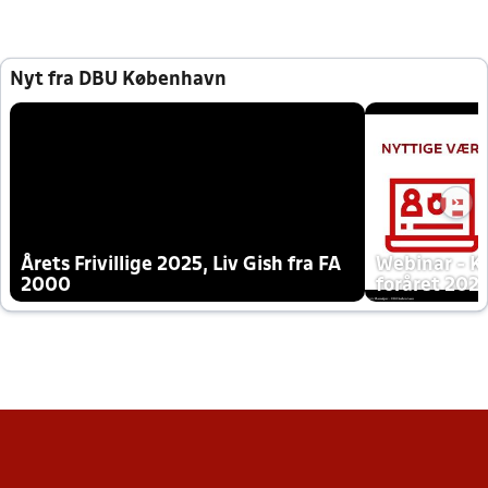
Nyt fra DBU København
Årets Frivillige 2025, Liv Gish fra FA
Webinar - K
2000
foråret 202