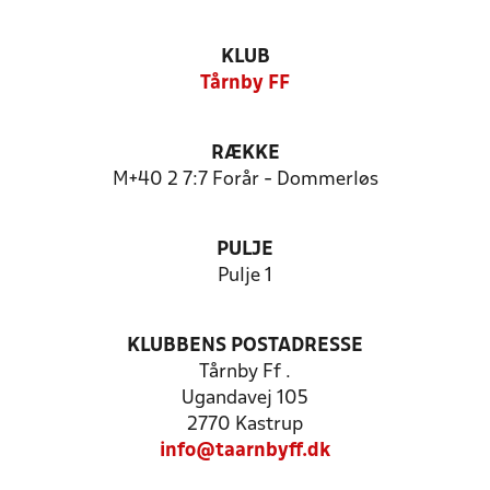
KLUB
Tårnby FF
RÆKKE
M+40 2 7:7 Forår - Dommerløs
PULJE
Pulje 1
KLUBBENS POSTADRESSE
Tårnby Ff .
Ugandavej 105
2770 Kastrup
info@taarnbyff.dk