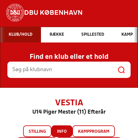
DBU KØBENHAVN
Hvad vil du søge efter?
KLUB/HOLD
RÆKKE
SPILLESTED
KAMP
INDHOLD OG NYHEDER
Find en klub eller et hold
STILLINGER, RESULTATER, KLUBBER OG
HOLD
VESTIA
U14 Piger Mester (11) Efterår
STILLING
INFO
KAMPPROGRAM