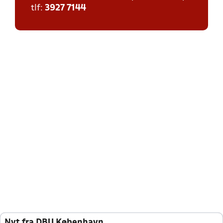
tlf:
3927 7144
Nyt fra DBU København