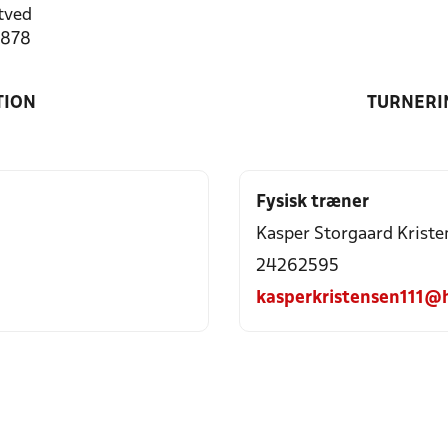
tved
9878
TION
TURNERI
Fysisk træner
Kasper Storgaard Kriste
24262595
kasperkristensen111@