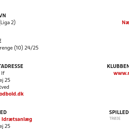
VN
(Liga 2)
Næ
E
enge (10) 24/25
TADRESSE
KLUBBEN
If
www.n
ej 25
tved
fodbold.dk
TED
SPILLE
TRØJE
d Idrætsanlæg
ej 25