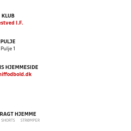
KLUB
stved I.F.
PULJE
Pulje 1
S HJEMMESIDE
iffodbold.dk
DRAGT HJEMME
SHORTS
STRØMPER