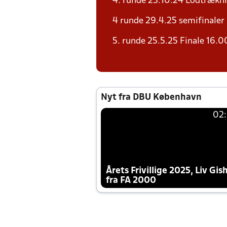
4. runde 23.10.24 Lodtrækni
4 runde 29.4.25 semifinaler
5. runde 25.5.25 Finale 16.0
Nyt fra DBU København
02
Årets Frivillige 2025, Liv Gis
fra FA 2000