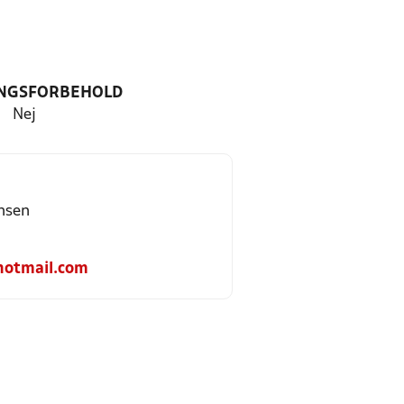
NGSFORBEHOLD
Nej
nsen
hotmail.com