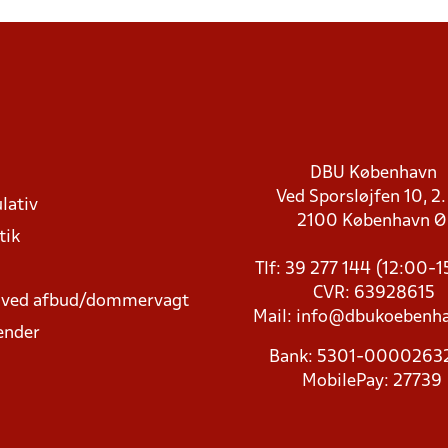
DBU København
Ved Sporsløjfen 10, 2.
lativ
2100 København 
tik
Tlf: 39 277 144 (12:00-
CVR: 63928615
t ved afbud/dommervagt
Mail:
info@dbukoebenha
ender
Bank: 5301-000026
MobilePay: 27739