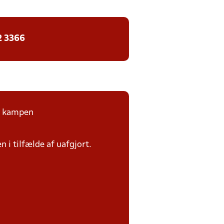
2 3366
på kampen
n i tilfælde af uafgjort.