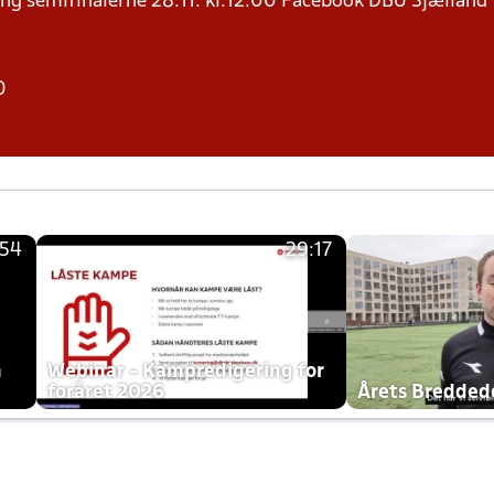
ng semifinalerne 28.11. kl.12.00 Facebook DBU Sjælland
0
:54
29:17
h
Webinar - Kampredigering for
foråret 2026
Årets Bredde