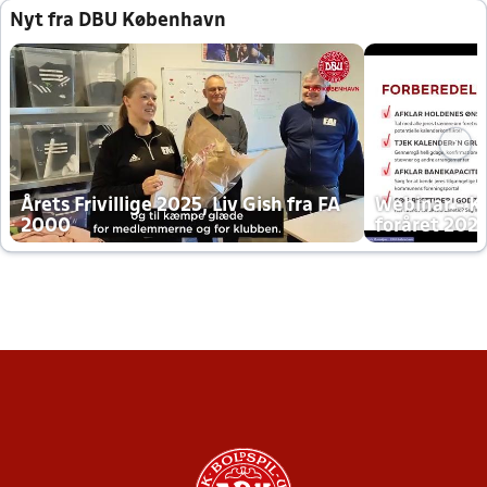
Nyt fra DBU København
Årets Frivillige 2025, Liv Gish fra FA
Webinar - K
2000
foråret 202