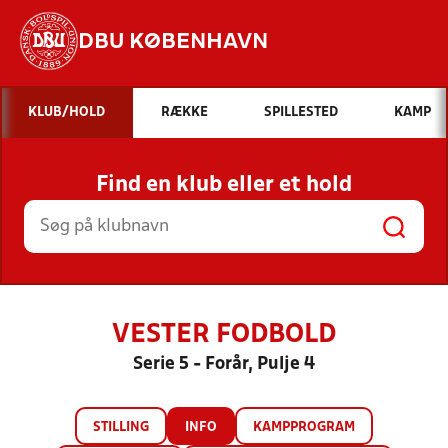
DBU KØBENHAVN
Hvad vil du søge efter?
KLUB/HOLD
RÆKKE
SPILLESTED
KAMP
INDHOLD OG NYHEDER
Find en klub eller et hold
STILLINGER, RESULTATER, KLUBBER OG
HOLD
VESTER FODBOLD
Serie 5 - Forår, Pulje 4
STILLING
INFO
KAMPPROGRAM