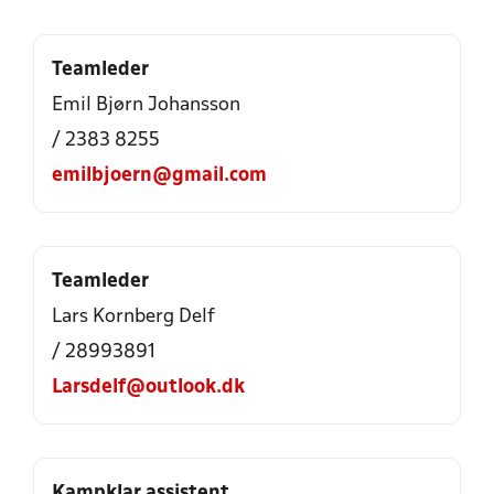
Teamleder
Emil Bjørn Johansson
/ 2383 8255
emilbjoern@gmail.com
Teamleder
Lars Kornberg Delf
/ 28993891
Larsdelf@outlook.dk
Kampklar assistent