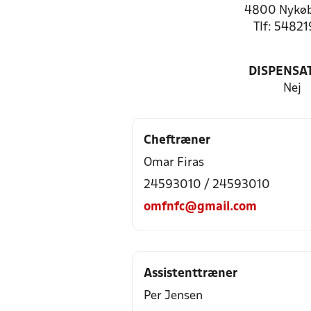
4800 Nykøb
Tlf: 5482
DISPENSA
Nej
Cheftræner
Omar Firas
24593010 / 24593010
omfnfc@gmail.com
Assistenttræner
Per Jensen