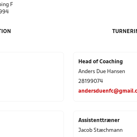
ing F
1994
TION
TURNERI
Head of Coaching
Anders Due Hansen
28199074
andersduenfc@gmail.
Assistenttræner
Jacob Stæchmann