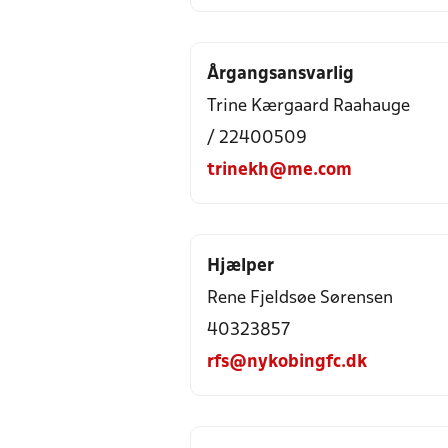
Årgangsansvarlig
Trine Kærgaard Raahauge
/ 22400509
trinekh@me.com
Hjælper
Rene Fjeldsøe Sørensen
40323857
rfs@nykobingfc.dk