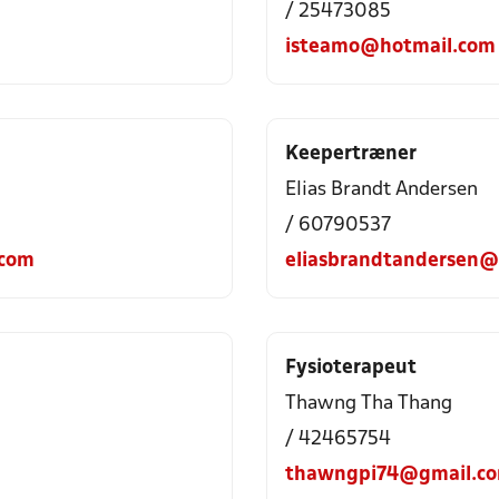
/ 25473085
isteamo@hotmail.com
Keepertræner
Elias Brandt Andersen
/ 60790537
.com
eliasbrandtandersen@
Fysioterapeut
Thawng Tha Thang
/ 42465754
thawngpi74@gmail.c