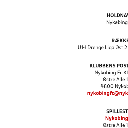
HOLDNA
Nykøbing
RÆKK
U14 Drenge Liga Øst 2
KLUBBENS POS
Nykøbing Fc K
Østre Allé 
4800 Nykøb
nykobingfc@nyk
SPILLES
Nykøbing
Østre Alle 