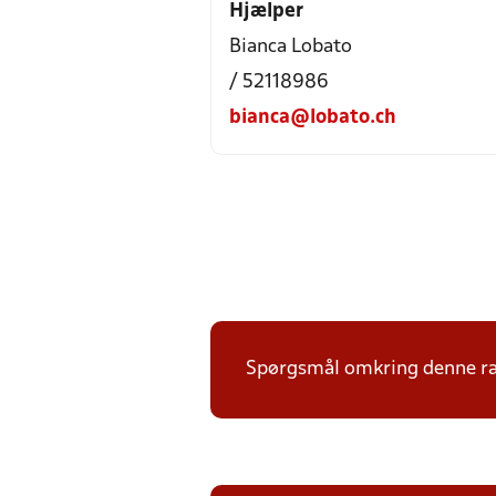
Hjælper
Bianca Lobato
/ 52118986
bianca@lobato.ch
Spørgsmål omkring denne ræk