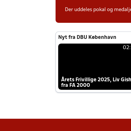
Der uddeles pokal og medalje
Nyt fra DBU København
02
Årets Frivillige 2025, Liv Gis
fra FA 2000