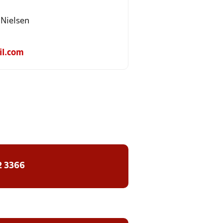
 Nielsen
l.com
2 3366