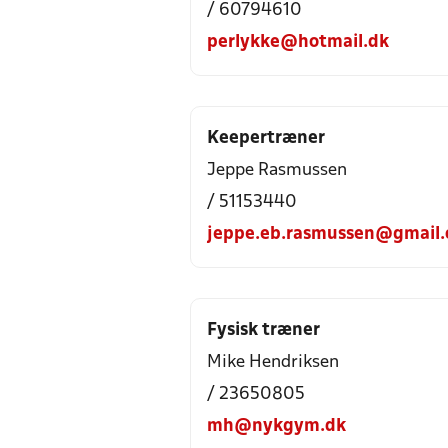
/ 60794610
perlykke@hotmail.dk
Keepertræner
Jeppe Rasmussen
/ 51153440
jeppe.eb.rasmussen@gmail
Fysisk træner
Mike Hendriksen
/ 23650805
mh@nykgym.dk