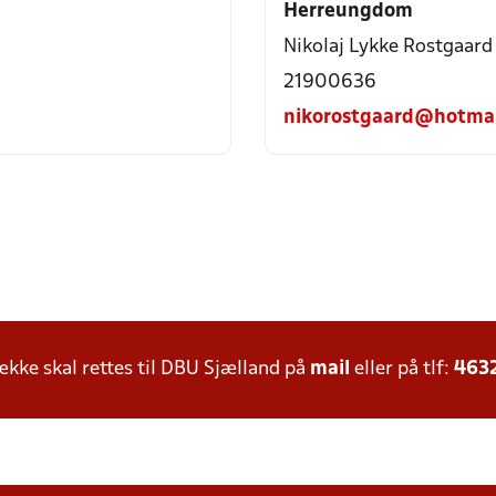
Herreungdom
Nikolaj Lykke Rostgaard
21900636
nikorostgaard@hotmai
ke skal rettes til DBU Sjælland på
mail
eller på tlf:
463