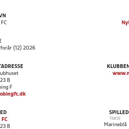
VN
 FC
Ny
E
 forår (12) 2026
TADRESSE
KLUBBEN
lubhuset
www.n
123 B
ing F
obingfc.dk
TED
SPILLE
TRØJE
 FC
Marineblå
123 B