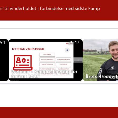
r til vinderholdet i forbindelse med sidste kamp
:54
29:17
h
Webinar - Kampredigering for
foråret 2026
Årets Bredde