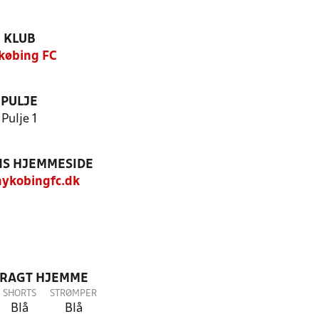
KLUB
købing FC
PULJE
Pulje 1
S HJEMMESIDE
ykobingfc.dk
DRAGT HJEMME
SHORTS
STRØMPER
Blå
Blå