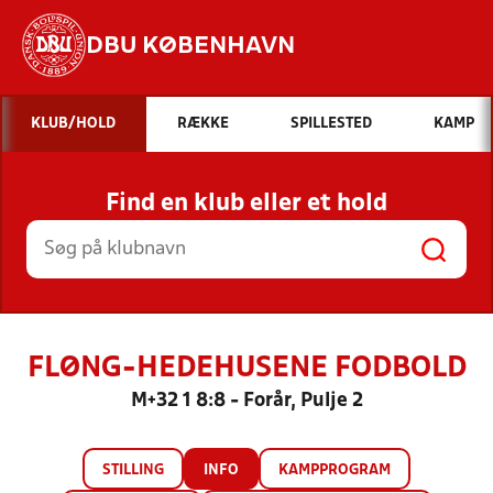
DBU KØBENHAVN
Hvad vil du søge efter?
KLUB/HOLD
RÆKKE
SPILLESTED
KAMP
INDHOLD OG NYHEDER
Find en klub eller et hold
STILLINGER, RESULTATER, KLUBBER OG
HOLD
FLØNG-HEDEHUSENE FODBOLD
M+32 1 8:8 - Forår, Pulje 2
STILLING
INFO
KAMPPROGRAM